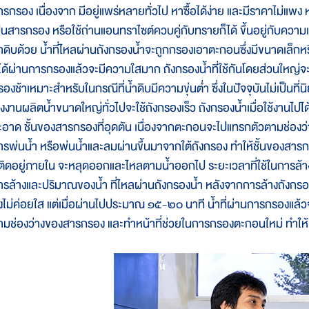
ารกรอง เนื่องจาก มีอยู่แพร่หลายทั่วไป หาซื้อได้ง่าย และมีราคาไม่แพง 
ป็นสารกรอง หรือใช้ถ่านแอนทราไซต์ควบคู่กับทรายก็ได้ ขึ้นอยู่กับค
้ำดิบด้วย น้ำที่ไหลผ่านถังกรองน้ำจะถูกกรองเอาตะกอนซึ่งมีขนาดเล็กห
ี่ได้ผ่านการกรองแล้วจะมีความใสมาก ถังกรองน้ำที่ใช้กันโดยส่วนใหญ่จะม
องช้าเหมาะสำหรับในกรณีที่นํ้าดิบมีความขุ่นตํ่า ซึ่งในปัจจุบันไม่เป็นที่
รงงานผลิตนํ้าขนาดใหญ่ทั่วไปจะใช้ถังกรองเร็ว ถังกรองน้ำเมื่อใช้งานไป
ะอาด ชั้นของสารกรองที่อุดตัน เนื่องจากตะกอนจะไปแทรกตัวตามช่องว่
ารพ่นน้ำ หรือพ่นน้ำและลมผ่านขึ้นมาจากใต้ถังกรอง ทำให้ชั้นของสารกร
ี่ติดอยู่ภายใน จะหลุดออกและไหลตามน้ำออกไป ระยะเวลาที่ใช้ในการล้างถั
ารล้างและปริมาณของน้ำ ที่ไหลผ่านถังกรองน้ำ หลังจากการล้างถังกรอง
ังไม่ค่อยใส แต่เมื่อผ่านไปประมาณ ๑๕-๒๐ นาที น้ำที่ผ่านการกรองแล้วจ
ามช่องว่างของสารกรอง และทำหน้าที่ช่วยในการกรองตะกอนใหม่ ทำให้