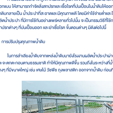
อกแบบ ให้สามารถกำจัดสิ่งสกปรกและเชื้อโรคที่ปนเปื้อนในน้ำดิบให้อ
้ำดิบกลายเป็น น้ำประปาที่สะอาดและมีคุณภาพดี โดยมีค่าใช้จ่ายต่ำและใช้
ลิตน้ำประปา ที่มีการใช้กันอย่างแพร่หลายทั่วไปนั้น จะเป็นกรรมวิธีที่ใช
ปรกต่างๆ ที่ปนเปื้อนออก และฆ่าเชื้อโรค ขั้นตอนต่างๆ มีดังต่อไปนี้
. การปรับปรุงคุณภาพน้ำดิบ
นการลำเลียงน้ำดิบจากแหล่งน้ำดิบมายังโรงงานผลิตน้ำประปาผ่า
ละจะตกตะกอนตามธรรมชาติ ทำให้มีคุณภาพดีขึ้น รวมถึงในระหว่างที่น
่างๆ ที่มีขนาดใหญ่ เช่น เศษไม้ วัชพืช ถุงพลาสติก ออกจากน้ำดิบ ก่อนที่