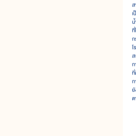
ส
เ
น
ท
กร
โ
ส
ก
ท
ก
ย
ต