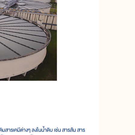
ารเคมีต่างๆ ลงในน้ำดิบ เช่น สารส้ม สาร