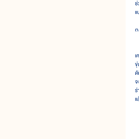
ช
แ
๓
เ
เ
ข
ด
จ
ร
แ