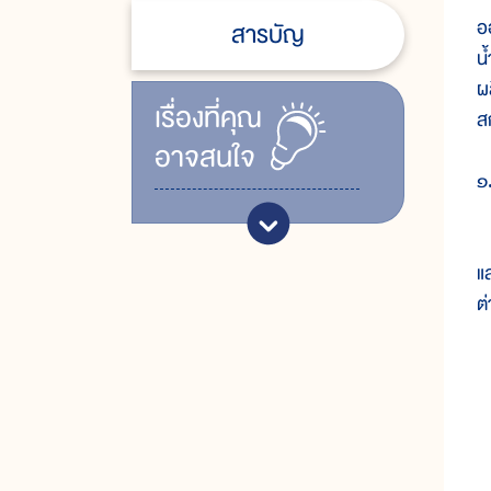
อ
สารบัญ
น
ผ
เรื่ิองที่คุณ
สก
อาจสนใจ
๑
ใ
แ
ต