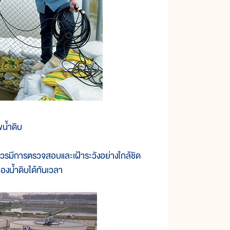
น้ำดิบ
รมีการตรวจสอบและเฝ้าระวังอย่างใกล้ชิด
งน้ำดิบได้ทันเวลา