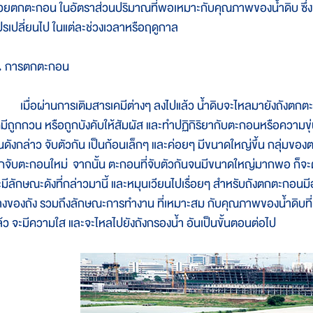
่วยตกตะกอน ในอัตราส่วนปริมาณที่พอเหมาะกับคุณภาพของน้ำดิบ ซึ่ง
ปรเปลี่ยนไป ในแต่ละช่วงเวลาหรือฤดูกาล
. การตกตะกอน
มื่อผ่านการเติมสารเคมีต่างๆ ลงไปแล้ว น้ำดิบจะไหลมายังถังตกตะก
คมีถูกกวน หรือถูกบังคับให้สัมผัส และทำปฏิกิริยากับตะกอนหรือความขุ่น
ุ่นดังกล่าว จับตัวกัน เป็นก้อนเล็กๆ และค่อยๆ มีขนาดใหญ่ขึ้น กลุ่มของ
ักจับตะกอนใหม่ จากนั้น ตะกอนที่จับตัวกันจนมีขนาดใหญ่มากพอ ก็จ
ะมีลักษณะดังที่กล่าวมานี้ และหมุนเวียนไปเรื่อยๆ สำหรับถังตกตะกอนม
่างของถัง รวมถึงลักษณะการทำงาน ที่เหมาะสม กับคุณภาพของน้ำดิบที่
ล้ว จะมีความใส และจะไหลไปยังถังกรองน้ำ อันเป็นขั้นตอนต่อไป