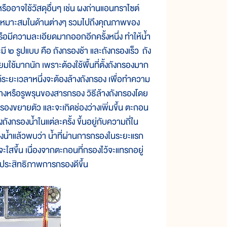
หรืออาจใช้วัสดุอื่นๆ เช่น ผงถ่านแอนทราไซต์
วามเหมาะสมในด้านต่างๆ รวมไปถึงคุณภาพของ
รือมีความละเอียดมากออกอีกครั้งหนึ่ง ทำให้น้ำ
ี ๒ รูปแบบ คือ ถังกรองช้า และถังกรองเร็ว ถัง
นิยมใช้มากนัก เพราะต้องใช้พื้นที่ตั้งถังกรองมาก
ได้ระยะเวลาหนึ่งจะต้องล้างถังกรอง เพื่อทำความ
างหรือรูพรุนของสารกรอง วิธีล้างถังกรองโดย
องขยายตัว และจะเกิดช่องว่างเพิ่มขึ้น ตะกอน
งกรองน้ำในแต่ละครั้ง ขึ้นอยู่กับความถี่ใน
นํ้าแล้วพบว่า น้ำที่ผ่านการกรองในระยะแรก
ะใสขึ้น เนื่องจากตะกอนที่กรองไว้จะแทรกอยู่
ประสิทธิภาพการกรองดีขึ้น