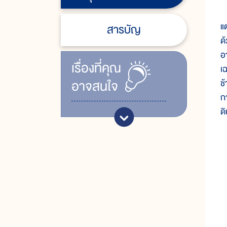
ช
แต
สารบัญ
ด
อา
เรื่ิองที่คุณ
เ
อาจสนใจ
ช
กา
ดิ