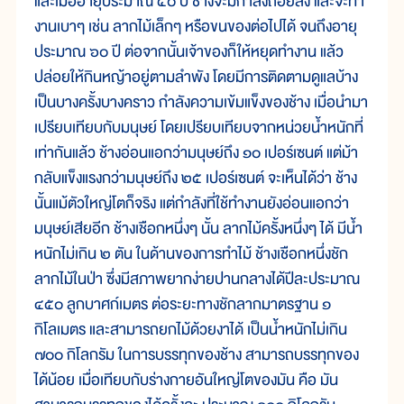
และเมื่ออายุประมาณ ๕๐ ปี ช้างจะมีกำลังถอยลง และจะทำ
งานเบาๆ เช่น ลากไม้เล็กๆ หรือขนของต่อไปได้ จนถึงอายุ
ประมาณ ๖๐ ปี ต่อจากนั้นเจ้าของก็ให้หยุดทำงาน แล้ว
ปล่อยให้กินหญ้าอยู่ตามลำพัง โดยมีการติดตามดูแลบ้าง
เป็นบางครั้งบางคราว กำลังความเข้มแข็งของช้าง เมื่อนำมา
เปรียบเทียบกับมนุษย์ โดยเปรียบเทียบจากหน่วยน้ำหนักที่
เท่ากันแล้ว ช้างอ่อนแอกว่ามนุษย์ถึง ๑๐ เปอร์เซนต์ แต่ม้า
กลับแข็งแรงกว่ามนุษย์ถึง ๒๕ เปอร์เซนต์ จะเห็นได้ว่า ช้าง
นั้นแม้ตัวใหญ่โตก็จริง แต่กำลังที่ใช้ทำงานยังอ่อนแอกว่า
มนุษย์เสียอีก ช้างเชือกหนึ่งๆ นั้น ลากไม้ครั้งหนึ่งๆ ได้ มีน้ำ
หนักไม่เกิน ๒ ตัน ในด้านของการทำไม้ ช้างเชือกหนึ่งชัก
ลากไม้ในป่า ซึ่งมีสภาพยากง่ายปานกลางได้ปีละประมาณ
๔๕๐ ลูกบาศก์เมตร ต่อระยะทางชักลากมาตรฐาน ๑
กิโลเมตร และสามารถยกไม้ด้วยงาได้ เป็นน้ำหนักไม่เกิน
๗๐๐ กิโลกรัม ในการบรรทุกของช้าง สามารถบรรทุกของ
ได้น้อย เมื่อเทียบกับร่างกายอันใหญ่โตของมัน คือ มัน