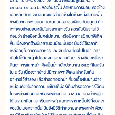
ประมาณ ๓-๔ ชั่วโมง เวลานอนของมันอยู่ในระหว่าง
๒๓.๐๐-๐๓.๐๐ น. ของวันรุ่งขึ้น ลักษณะการนอน ของช้าง
เมื่อหลับสนิท จะนอนตะแคงลำตัวข้างใดข้างหนึ่งลงกับพื้น
ช้างมีอาการหาวนอน และนอนกรน เช่นเดียวกับมนุษย์ ถ้า
หากพบช้างนอนหลับในเวลากลางวัน ควรสันนิษฐานไว้
ก่อนว่า ช้างเชือกนั้นคงไม่สบาย หรือมีอาการผิดปกติเกิด
ขึ้น เนื่องจากช้างมีเวลานอนน้อยนั่นเอง มันจึงใช้เวลาที่
เหลืออยู่ในการกินอาหาร และเดินท่องเที่ยวไปในป่า เวลา
เดินไปก็กินหญ้าไปตลอดทาง กล่าวกันว่า ช้างเชือกหนึ่งจะ
กินอาหารและหญ้า คิดเป็นน้ำหนักประมาณ ๒๕๐ กิโลกรัม
ใน ๑ วัน เนื่องจากช้างไม่มีกระเพาะพิเศษ สำหรับเก็บ
อาหารไว้สำรอง แล้วสำรอกออกมาเคี้ยวเอื้องในยามว่าง
เหมือนดังเช่นวัวควาย แต่ช้างก็มีวิธีเก็บสำรองอาหารไว้กิน
ในระหว่างเดินทาง หรือระหว่างทำงาน เช่น เอางวงกำหญ้า
ไว้ในขณะเดินทาง หรือเอาหญ้าและอาหาร เหน็บไว้ที่ซอกงา
ของมัน นอกจากนั้น มันยังมีวิธีทำความสะอาดหญ้า ด้วย