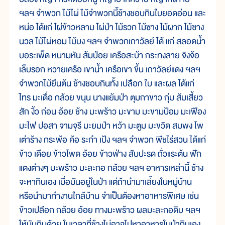
ฯลฯ จำพวก ไม้ไผ่ ไม้จำพวกนี้ช้างชอบกินใบยอดอ่อน และ
หน่อ ได้แก่ ไผ่ข้าวหลาม ไผ่ป่า ไม้รวก ไม้ซาง ไม้ผาก ไม้ซาง
นวล ไม้ไผ่หอม ไม้บง ฯลฯ จำพวกเถาวัลย์ ได้ แก่ สลอดน้ำ
บอระเพ็ด หนามหัน ส้มป่อย เครือสะบ้า กระทงลาย จิงจ้อ
เล็บรอก หวายเครือ เขาน้ำ เครือเขา ขึ้น เถาวัลย์แดง ฯลฯ
จำพวกไม้ยืนต้น ช้างชอบกินทั้ง เปลือก ใบ และผล ได้แก่
ไทร มะเดื่อ กล้วย ขนุน นางแย้มป่า ตุมกาขาว กุ่ม ส้มเสี้ยว
สัก งิ้ว ถ่อน อ้อย ช้าง มะพร้าว มะขาม มะขามป้อม มะเฟือง
มะไฟ ปอสา จามจุรี มะยมป่า หว้า มะตูม มะขวิด สมพง โพ
เต่าร้าง กระพ้อ ค้อ ระกำ เป้ง ฯลฯ จำพวก พืชไร่สวน ได้แก่
ข้าว เดือย ข้าวโพด อ้อย ข้าวฟ่าง สับปะรด ถั่วแระต้น ฟัก
แตงต่างๆ มะพร้าว มะละกอ กล้วย ฯลฯ อาหารเหล่านี้ ช้าง
จะหากินเอง เมื่อมันอยู่ในป่า แต่ถ้านำมาเลี้ยงในหมู่บ้าน
หรือนำมาทำงานใกล้บ้าน จำเป็นต้องหาอาหารพิเศษ เช่น
ข้าวเปลือก กล้วย อ้อย ทางมะพร้าว ผลมะละกอดิบ ฯลฯ
ให้มันกินด้วย ในเวลาที่ช้างไม่อาจไปหาอาหารในป่ากินเอง