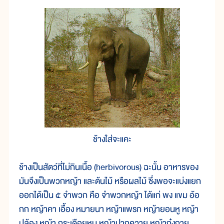
ช้างใส่จะแคะ
ช้างเป็นสัตว์ที่ไม่กินเนื้อ (herbivorous) ฉะนั้น อาหารของ
มันจึงเป็นพวกหญ้า และต้นไม้ หรือผลไม้ ซึ่งพอจะแบ่งแยก
ออกได้เป็น ๕ จำพวก คือ จำพวกหญ้า ได้แก่ พง แขม อ้อ
กก หญ้าคา เอื้อง หมายนา หญ้าแพรก หญ้ายอนหู หญ้า
ปล้อง หญ้า กระเดือยหนู หญ้าปากควาย หญ้าก๋งกาย