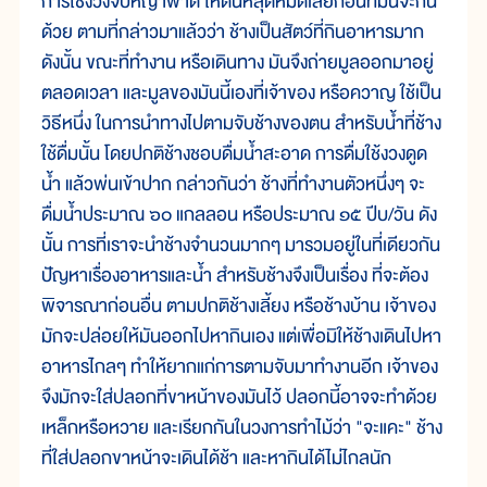
การใช้งวงจับหญ้าฟาด ให้ดินหลุดหมดเสียก่อนที่มันจะกิน
ด้วย ตามที่กล่าวมาแล้วว่า ช้างเป็นสัตว์ที่กินอาหารมาก
ดังนั้น ขณะที่ทำงาน หรือเดินทาง มันจึงถ่ายมูลออกมาอยู่
ตลอดเวลา และมูลของมันนี้เองที่เจ้าของ หรือควาญ ใช้เป็น
วิธีหนึ่ง ในการนำทางไปตามจับช้างของตน สำหรับน้ำที่ช้าง
ใช้ดื่มนั้น โดยปกติช้างชอบดื่มน้ำสะอาด การดื่มใช้งวงดูด
น้ำ แล้วพ่นเข้าปาก กล่าวกันว่า ช้างที่ทำงานตัวหนึ่งๆ จะ
ดื่มน้ำประมาณ ๖๐ แกลลอน หรือประมาณ ๑๕ ปีบ/วัน ดัง
นั้น การที่เราจะนำช้างจำนวนมากๆ มารวมอยู่ในที่เดียวกัน
ปัญหาเรื่องอาหารและน้ำ สำหรับช้างจึงเป็นเรื่อง ที่จะต้อง
พิจารณาก่อนอื่น ตามปกติช้างเลี้ยง หรือช้างบ้าน เจ้าของ
มักจะปล่อยให้มันออกไปหากินเอง แต่เพื่อมิให้ช้างเดินไปหา
อาหารไกลๆ ทำให้ยากแก่การตามจับมาทำงานอีก เจ้าของ
จึงมักจะใส่ปลอกที่ขาหน้าของมันไว้ ปลอกนี้อาจจะทำด้วย
เหล็กหรือหวาย และเรียกกันในวงการทำไม้ว่า "จะแคะ" ช้าง
ที่ใส่ปลอกขาหน้าจะเดินได้ช้า และหากินได้ไม่ไกลนัก