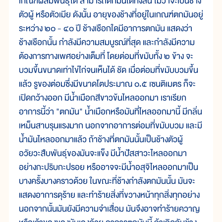
เกณฑ์ผสมพันธุ์ได้ สามารถตกมันได้ทั้งสิ้น ไม่ว่าจะเป็นช้าง
ตัวผู้ หรือตัวเมีย ดังนั้น อายุของช้างที่อยู่ในเกณฑ์ตกมันอยู่
ระหว่าง ๒๐ - ๔๐ ปี ช้างเชือกใดมีอาการตกมัน แสดงว่า
ช้างเชือกนั้น กำลังมีความสมบูรณ์ที่สุด และกำลังมีความ
ต้องการทางเพศอย่างเต็มที่ โดยต่อมที่ขมับทั้ง ๒ ข้าง จะ
บวมขึ้นขนาดเท่าไข่ไก่จนเห็นได้ ชัด เมื่อต่อมที่ขมับบวมขึ้น
แล้ว รูของต่อมซึ่งมีขนาดโตประมาณ ๐.๕ เซนติเมตร ก็จะ
เปิดกว้างออก มีน้ำเมือกสีขาวข้นไหลออกมา เราเรียก
อาการนี้ว่า "ตกมัน" น้ำเมือกหรือมันที่ไหลออกมานี้ มีกลิ่น
เหม็นสาบรุนแรงมาก นอกจากอาการต่อมที่ขมับบวม และมี
น้ำมันไหลออกมาแล้ว ถ้าช้างที่ตกมันนั้นเป็นช้างตัวผู้
อวัยวะสืบพันธุ์ของมันจะแข็ง มีน้ำปัสสาวะไหลออกมา
อย่างกะปริบกะปรอย หรืออาจจะมีน้ำอสุจิไหลออกมาเป็น
บางครั้งบางคราวด้วย ในขณะที่ช้างกำลังตกมันนั้น มันจะ
แสดงอาการดุร้าย และทำร้ายสิ่งที่ขวางหน้าทุกสิ่งทุกอย่าง
นอกจากนั้นมันยังมีความจำเสื่อม มันจึงอาจทำร้ายควาญ