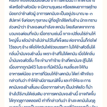
หรือเจ้าของของมันเองด้วย อาการตกมันนี้ ถ้าเกิดกับช้าง
พังหรือช้างตัวเมีย จะมีความรุนแรง หรือแสดงอาการดุร้าย
น้อยกว่าช้างตัวผู้ อาการตกมันจะเป็นอยู่ประมาณ ๒-๓
สัปดาห์ จึงค่อยๆ ทุเลาลง ผู้ที่อยู่ใกล้ชิดกับช้าง มักจะทราบ
ล่วงหน้าว่า ช้างของตนกำลังจะตกมัน โดยสังเกตจากการ
บวมของต่อมที่ขมับ เมื่อทราบเช่นนี้ เขาจะเปลี่ยนโซ่ล่ามให้
ใหญ่ขึ้น แล้วนำช้างไปล่ามไว้ในที่แข็งแรง ต่อจากนั้นก็ก่อไฟ
ไว้รอบๆ ช้าง เพื่อให้ควันไฟช่วยบรรเทา ไม่ให้ช้างตัวอื่นได้
กลิ่นน้ำมันของช้างนั้น เพราะช้างที่ไม่ได้ตกมัน เมื่อได้กลิ่น
น้ำมันของตัวอื่น ก็จะเข้ามาทำร้าย ช้างที่ตกมันจะสู้ไม่ได้
เนื่องจากถูกมัดไว้ ในระยะที่มัดไว้นั้น คนเลี้ยงจะให้กิน
อาหารแต่น้อย อาหารที่นิยมให้ช้างตกมัน ได้แก่ ฟักเขียว
กล่าวกันว่า ทำให้ช้างมีอารมณ์ดีขึ้น และทำให้ระยะการ
ตกมันของช้างสั้นลง เมื่ออาการต่างๆ เป็นปกติแล้ว ก็นำ
ช้างไปใช้งานได้เช่นเดิม อาการตกมันของช้างนี้ อาจเกิดขึ้น
ได้ทุกฤดูกาลตลอดปี เท่าที่กล่าวกันว่า ช้างจะตกมันในฤดู