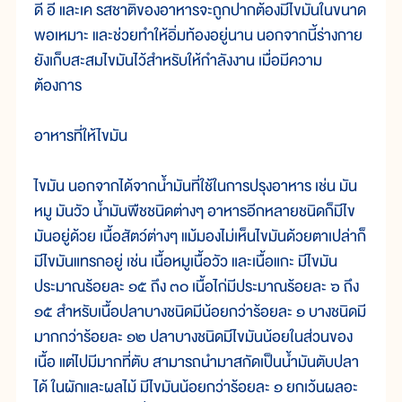
ดี อี และเค รสชาติของอาหารจะถูกปากต้องมีไขมันในขนาด
พอเหมาะ และช่วยทำให้อิ่มท้องอยู่นาน นอกจากนี้ร่างกาย
ยังเก็บสะสมไขมันไว้สำหรับให้กำลังงาน เมื่อมีความ
ต้องการ
อาหารที่ให้ไขมัน
ไขมัน นอกจากได้จากน้ำมันที่ใช้ในการปรุงอาหาร เช่น มัน
หมู มันวัว น้ำมันพืชชนิดต่างๆ อาหารอีกหลายชนิดก็มีไข
มันอยู่ด้วย เนื้อสัตว์ต่างๆ แม้มองไม่เห็นไขมันด้วยตาเปล่าก็
มีไขมันแทรกอยู่ เช่น เนื้อหมูเนื้อวัว และเนื้อแกะ มีไขมัน
ประมาณร้อยละ ๑๕ ถึง ๓๐ เนื้อไก่มีประมาณร้อยละ ๖ ถึง
๑๕ สำหรับเนื้อปลาบางชนิดมีน้อยกว่าร้อยละ ๑ บางชนิดมี
มากกว่าร้อยละ ๑๒ ปลาบางชนิดมีไขมันน้อยในส่วนของ
เนื้อ แต่ไปมีมากที่ตับ สามารถนำมาสกัดเป็นน้ำมันตับปลา
ได้ ในผักและผลไม้ มีไขมันน้อยกว่าร้อยละ ๑ ยกเว้นผลอะ