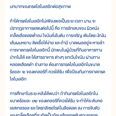
บทบาทของกรดไลโนเลอิกต่อสุขภาพ
ถ้าได้กรดไลโนเลอิกไม่เพียงพอเป็นระยะเวลา นาน จะ
ปรากฏอาการแสดงต่อไปนี้ คือ การอักเสบของ ผิวหนัง
เกล็ดเลือดลดต่ำลง ไขมันคั่งในตับ การเจริญ เติบโตชะงักงัน
เส้นผมหยาบ ติดเชื้อได้ง่าย และถ้ามี บาดแผลอยู่จะหายช้า
การขาดกรดไลโนเลอิกนี้ มักพบในผู้ป่วยที่กินอาหารทาง
ปากไม่ได้ และได้สารอาหาร ต่างๆ ยกเว้นไขมัน ผ่านทาง
หลอดเลือดดำ ร่างกาย ต้องการกรดไลโนเลอิกในขนาด
ร้อยละ ๒ ของแคลอรีที่ ควรได้รับ เพื่อป้องกันการขาดกรด
ไลโนเลอิก
การศึกษาในระยะหลังได้พบว่า ถ้ากินกรดไลโนเลอิกใน
ขนาดร้อยละ ๑๒ ของแคลอรีที่ควรได้รับ จะทำให้ระดับคอ
เลสเทอรอล และไตรกลีเซอไรด์ในลือดลด ลง การจับตัว
ของเกล็ดเลือดที่จะเกิดเป็นก้อนเลือดอุดตันตามหลอด