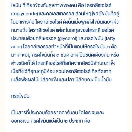
ไขมัน ที่เกี่ยวข้องกับสุขภาพของคน คือ ไตรกลีเซอไรด์
(triglyceride) และคอเลสเทอรอล ส่วนใหญ่ของไขมันที่อยู่
ในอาหารคือ ไตรกลีเซอไรด์ ดังนั้นเมื่อพูดถึงไขมันเฉยๆ จึง
หมายถึง ไตรกลีเซอไรด์ แต่ละโมเลกุลของไตรกลีเซอไรด์
ประกอบด้วยกลีเซอรอล (glycerol) และกรดไขมัน (fatty
acid) โดยกลีเซอรอลทำหน้าที่เป็นแกนให้กรดไขมัน ๓ ตัว
มาเกาะอยู่ กรดไขมันทั้ง ๓ ชนิด อาจเป็นชนิดเดียวกัน หรือ
ต่างชนิดก็ได้ ไตรกลีเซอไรด์ที่สกัดจากสัตว์มีลักษณะแข็ง
เมื่อทิ้งไว้ที่อุณหภูมิห้อง ส่วนไตรกลีเซอไรด์ ที่สกัดจาก
เมล็ดพืชผลไม้เปลือกแข็ง และปลา มีลักษณะเป็นน้ำมัน
กรดไขมัน
เป็นสารที่ประกอบด้วยธาตุคาร์บอน ไฮโดรเจนและ
ออกซิเจน กรดไขมันแบ่งเป็น ๒ ประเภท คือ