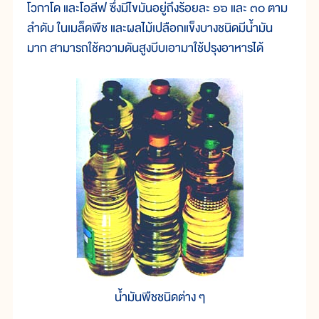
โวกาโด และโอลีฟ ซึ่งมีไขมันอยู่ถึงร้อยละ ๑๖ และ ๓๐ ตาม
ลำดับ ในเมล็ดพืช และผลไม้เปลือกแข็งบางชนิดมีน้ำมัน
มาก สามารถใช้ความดันสูงบีบเอามาใช้ปรุงอาหารได้
น้ำมันพืชชนิดต่าง ๆ