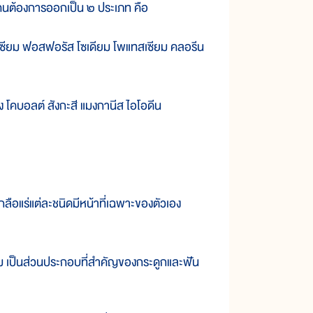
ที่คนต้องการออกเป็น ๒ ประเภท คือ
คลเซียม ฟอสฟอรัส โซเดียม โพแทสเซียม คลอรีน
ง โคบอลต์ สังกะสี แมงกานีส ไอโอดีน
ลือแร่แต่ละชนิดมีหน้าที่เฉพาะของตัวเอง
ียม เป็นส่วนประกอบที่สำคัญของกระดูกและฟัน