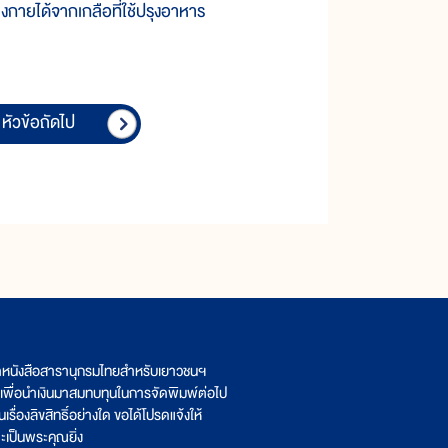
างกายได้จากเกลือที่ใช้ปรุงอาหาร
หัวข้อถัดไป
ิตหนังสือสารานุกรมไทยสำหรับเยาวชนฯ
เพื่อนำเงินมาสมทบทุนในการจัดพิมพ์ต่อไป
รื่องลิขสิทธิ์อย่างใด ขอได้โปรดแจ้งให้
เป็นพระคุณยิ่ง