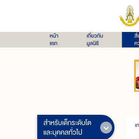
หน้า
เกี่ยวกับ
สื
แรก
มูลนิธิ
คว
สำหรับเด็กระดับโต
เก
และบุคคลทั่วไป