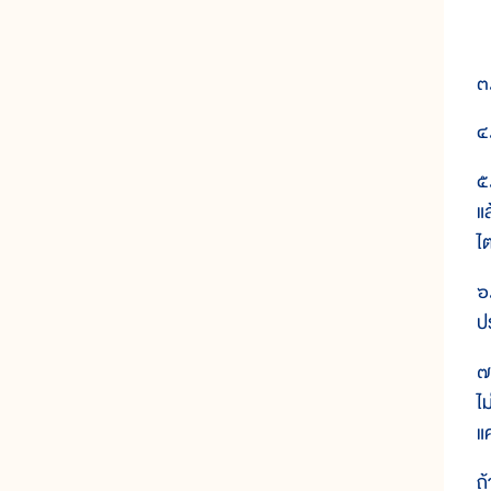
๓
๔
๕
แ
ไ
๖
ป
๗.
ไ
แ
ถ