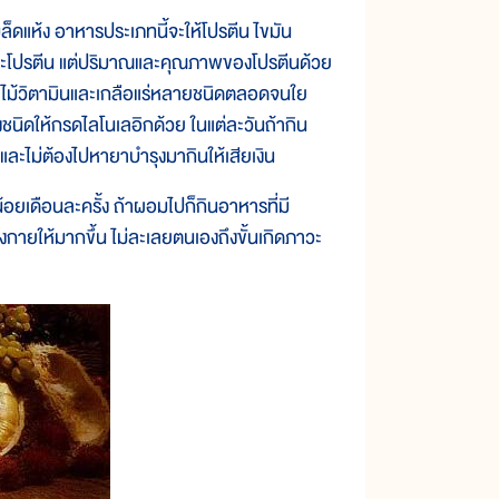
มล็ดแห้ง อาหารประเภทนี้จะให้โปรตีน ไขมัน
นและโปรตีน แต่ปริมาณและคุณภาพของโปรตีนด้วย
ผลไม้วิตามินและเกลือแร่หลายชนิดตลอดจนใย
งชนิดให้กรดไลโนเลอิกด้วย ในแต่ละวันถ้ากิน
ละไม่ต้องไปหายาบำรุงมากินให้เสียเงิน
้อยเดือนละครั้ง ถ้าผอมไปก็กินอาหารที่มี
งกายให้มากขึ้น ไม่ละเลยตนเองถึงขั้นเกิดภาวะ