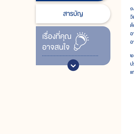
๑
สารบัญ
ว
ด
อ
เรื่ิองที่คุณ
อ
อาจสนใจ
๒
ป
แ