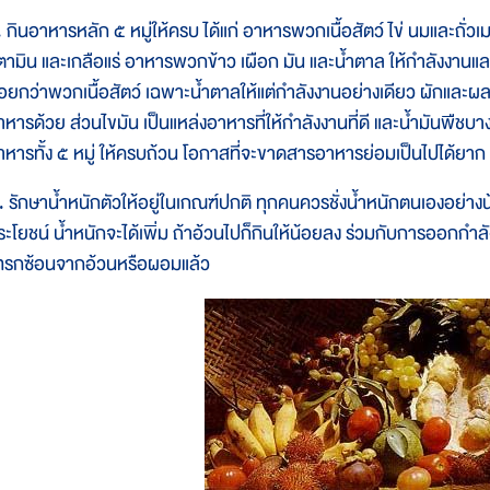
. กินอาหารหลัก ๕ หมู่ให้ครบ ได้แก่ อาหารพวกเนื้อสัตว์ ไข่ นมและถั่วเ
ิตามิน และเกลือแร่ อาหารพวกข้าว เผือก มัน และน้ำตาล ให้กำลังงา
้อยกว่าพวกเนื้อสัตว์ เฉพาะน้ำตาลให้แต่กำลังงานอย่างเดียว ผักและ
าหารด้วย ส่วนไขมัน เป็นแหล่งอาหารที่ให้กำลังงานที่ดี และน้ำมันพืชบา
าหารทั้ง ๕ หมู่ ให้ครบถ้วน โอกาสที่จะขาดสารอาหารย่อมเป็นไปได้ยาก แ
. รักษาน้ำหนักตัวให้อยู่ในเกณฑ์ปกติ ทุกคนควรชั่งน้ำหนักตนเองอย่างน
ระโยชน์ น้ำหนักจะได้เพิ่ม ถ้าอ้วนไปก็กินให้น้อยลง ร่วมกับการออกกำลั
ทรกซ้อนจากอ้วนหรือผอมแล้ว