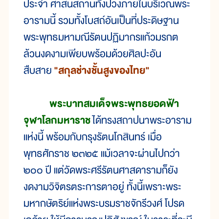
ประจำ ศาสนสถานทั้งปวงภายในบริเวณพระ
อารามนี้ รวมทั้งโบสถ์อันเป็นที่ประดิษฐาน
พระพุทธมหามณีรัตนปฏิมากรแก้วมรกต
ล้วนงดงามเพียบพร้อมด้วยศิลปะอัน
สืบสาย
"สกุลช่างชั้นสูงของไทย"
พระบาทสมเด็จพระพุทธยอดฟ้า
จุฬาโลกมหาราช
ได้ทรงสถาปนาพระอาราม
แห่งนี้ พร้อมกับกรุงรัตนโกสินทร์ เมื่อ
พุทธศักราช ๒๓๒๕ แม้เวลาจะผ่านไปกว่า
๒๐๐ ปี แต่วัดพระศรีรัตนศาสดารามก็ยัง
งดงามวิจิตรตระการตาอยู่ ทั้งนี้เพราะพระ
มหากษัตริย์แห่งพระบรมราชจักรีวงศ์ โปรด