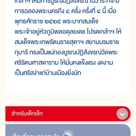
เกล้าฯ ให้มีการบูรณปฏิสังขรณ์ ในวาระที่จะมี
การฉลองพระนครถึง ๔ ครั้ง ครั้งที่ ๔ นี้ เมื่อ
พุทธศักราช ๒๕๒๕ พระบาทสมเด็จ
พระเจ้าอยู่หัวภูมิพลอดุลยเดช โปรดเกล้าฯ ให้
สมเด็จพระเทพรัตนราชสุดาฯ สยามบรมราช
กุมารี ทรงเป็นแม่กองบูรณปฏิสังขรณ์วัดพระ
ศรีรัตนศาสดาราม ให้มั่นคงแข็งแรง งดงาม
เป็นศรีสง่าแก่บ้านเมืองยิ่งนัก
สำหรับเด็กเล็ก