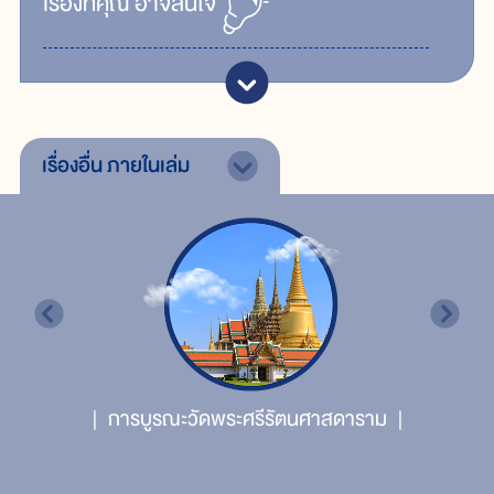
เรื่ิองที่คุณ
อาจสนใจ
เรื่องอื่น
ภายในเล่ม
การบูรณะวัดพระศรีรัตนศาสดาราม