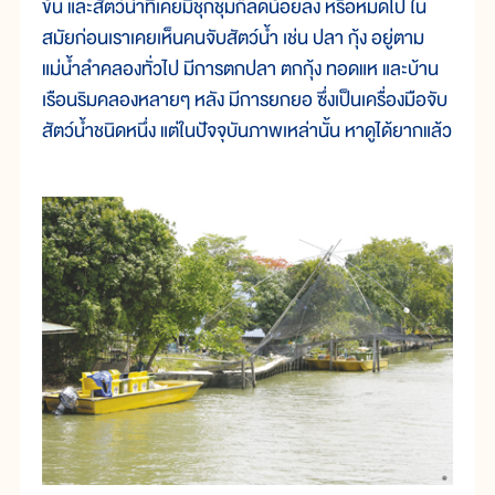
ข้น และสัตว์น้ำที่เคยมีชุกชุมก็ลดน้อยลง หรือหมดไป ใน
สมัยก่อนเราเคยเห็นคนจับสัตว์น้ำ เช่น ปลา กุ้ง อยู่ตาม
แม่น้ำลำคลองทั่วไป มีการตกปลา ตกกุ้ง ทอดแห และบ้าน
เรือนริมคลองหลายๆ หลัง มีการยกยอ ซึ่งเป็นเครื่องมือจับ
สัตว์น้ำชนิดหนึ่ง แต่ในปัจจุบันภาพเหล่านั้น หาดูได้ยากแล้ว