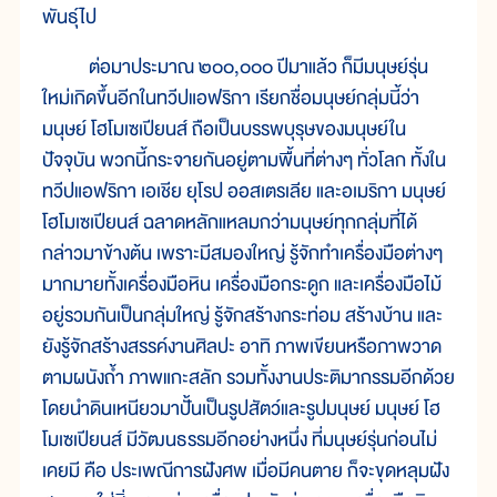
พันธุ์ไป
ต่อมาประมาณ ๒๐๐,๐๐๐ ปีมาแล้ว ก็มีมนุษย์รุ่น
ใหม่เกิดขึ้นอีกในทวีปแอฟริกา เรียกชื่อมนุษย์กลุ่มนี้ว่า
มนุษย์ โฮโมเซเปียนส์ ถือเป็นบรรพบุรุษของมนุษย์ใน
ปัจจุบัน พวกนี้กระจายกันอยู่ตามพื้นที่ต่างๆ ทั่วโลก ทั้งใน
ทวีปแอฟริกา เอเชีย ยุโรป ออสเตรเลีย และอเมริกา มนุษย์
โฮโมเซเปียนส์ ฉลาดหลักแหลมกว่ามนุษย์ทุกกลุ่มที่ได้
กล่าวมาข้างต้น เพราะมีสมองใหญ่ รู้จักทำเครื่องมือต่างๆ
มากมายทั้งเครื่องมือหิน เครื่องมือกระดูก และเครื่องมือไม้
อยู่รวมกันเป็นกลุ่มใหญ่ รู้จักสร้างกระท่อม สร้างบ้าน และ
ยังรู้จักสร้างสรรค์งานศิลปะ อาทิ ภาพเขียนหรือภาพวาด
ตามผนังถ้ำ ภาพแกะสลัก รวมทั้งงานประติมากรรมอีกด้วย
โดยนำดินเหนียวมาปั้นเป็นรูปสัตว์และรูปมนุษย์ มนุษย์ โฮ
โมเซเปียนส์ มีวัฒนธรรมอีกอย่างหนึ่ง ที่มนุษย์รุ่นก่อนไม่
เคยมี คือ ประเพณีการฝังศพ เมื่อมีคนตาย ก็จะขุดหลุมฝัง