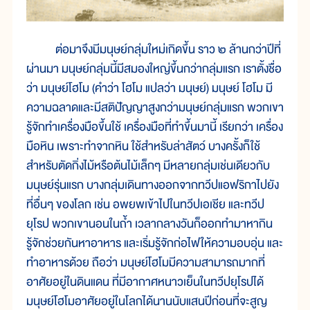
ต่อมาจึงมีมนุษย์กลุ่มใหม่เกิดขึ้น ราว ๒ ล้านกว่าปีที่
ผ่านมา มนุษย์กลุ่มนี้มีสมองใหญ่ขึ้นกว่ากลุ่มแรก เราตั้งชื่อ
ว่า มนุษย์โฮโม (คำว่า โฮโม แปลว่า มนุษย์) มนุษย์ โฮโม มี
ความฉลาดและมีสติปัญญาสูงกว่ามนุษย์กลุ่มแรก พวกเขา
รู้จักทำเครื่องมือขึ้นใช้ เครื่องมือที่ทำขึ้นมานี้ เรียกว่า เครื่อง
มือหิน เพราะทำจากหิน ใช้สำหรับล่าสัตว์ บางครั้งก็ใช้
สำหรับตัดกิ่งไม้หรือต้นไม้เล็กๆ มีหลายกลุ่มเช่นเดียวกับ
มนุษย์รุ่นแรก บางกลุ่มเดินทางออกจากทวีปแอฟริกาไปยัง
ที่อื่นๆ ของโลก เช่น อพยพเข้าไปในทวีปเอเชีย และทวีป
ยุโรป พวกเขานอนในถ้ำ เวลากลางวันก็ออกทำมาหากิน
รู้จักช่วยกันหาอาหาร และเริ่มรู้จักก่อไฟให้ความอบอุ่น และ
ทำอาหารด้วย ถือว่า มนุษย์โฮโมมีความสามารถมากที่
อาศัยอยู่ในดินแดน ที่มีอากาศหนาวเย็นในทวีปยุโรปได้
มนุษย์โฮโมอาศัยอยู่ในโลกได้นานนับแสนปีก่อนที่จะสูญ