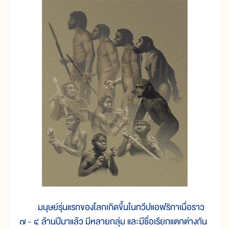
มนุษย์รุ่นแรกของโลกเกิดขึ้นในทวีปแอฟริกาเมื่อราว
๗ - ๔ ล้านปีมาแล้ว มีหลายกลุ่ม และมีชื่อเรียกแตกต่างกัน