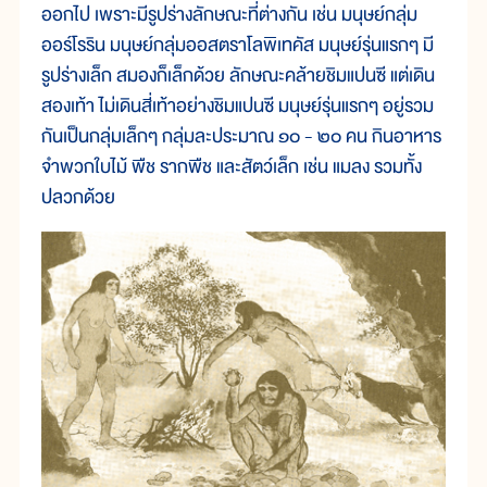
ออกไป เพราะมีรูปร่างลักษณะที่ต่างกัน เช่น มนุษย์กลุ่ม
ออร์โรริน มนุษย์กลุ่มออสตราโลพิเทคัส มนุษย์รุ่นแรกๆ มี
รูปร่างเล็ก สมองก็เล็กด้วย ลักษณะคล้ายชิมแปนซี แต่เดิน
สองเท้า ไม่เดินสี่เท้าอย่างชิมแปนซี มนุษย์รุ่นแรกๆ อยู่รวม
กันเป็นกลุ่มเล็กๆ กลุ่มละประมาณ ๑๐ - ๒๐ คน กินอาหาร
จำพวกใบไม้ พืช รากพืช และสัตว์เล็ก เช่น แมลง รวมทั้ง
ปลวกด้วย