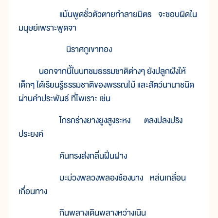
แม้นพูดชั่วตัวตายทำลายมิตร จะชอบผิดใน
มนุษย์เพราะพูดจา
นิราศภูเขาทอง
นอกจากนี้ในบทชมธรรมชาติต่างๆ ยังปลูกฝังให้
เด็กๆ ได้เรียนรู้ธรรมชาติของพรรณไม้ และสัตว์นานาชนิด
ผ่านคำประพันธ์ ที่ไพเราะ เช่น
ไกรกร่างยางยูงสูงระหง ตลิงปลิงปริง
ประยงค์
คันทรงส่งกลิ่นฝิ่นฝาง
มะม่วงพลวงพลองช้องนาง หล่นเกลื่อน
เถื่อนทาง
กินพลางเดินพลางหว่างเนิน