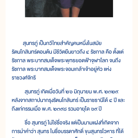
สุนทรภู่ เป็นกวีไทยสำคัญคนหนึ่งในสมัย
รัตนโกสินทร์ตอนต้น มีชีวิตยืนยาวถึง ๔ รัชกาล คือ ตั้งแต่
รัชกาล พระบาทสมเด็จพระพุทธยอดฟ้าจุฬาโลก จนถึง
รัชกาล พระบาทสมเด็จพระจอมเกล้าเจ้าอยู่หัว แห่ง
ราชวงศ์จักรี
สุนทรภู่ เกิดเมื่อวันที่ ๒๖ มิถุนายน พ.ศ. ๒๓๒๙
หลังจากสถาปนากรุงรัตนโกสินทร์ เป็นราชธานีได้ ๔ ปี และ
ถึงแก่กรรมเมื่อ พ.ศ. ๒๓๙๘ รวมอายุได ๖๙ ปี
ชื่อ สุนทรภู่ ไม่ใช่ชื่อจริง แต่เป็นนามแฝงที่เกิดจาก
การนำคำว่า สุนทร ในชื่อบรรดาศักดิ์ ขุนสุนทรโวหาร ที่ได้