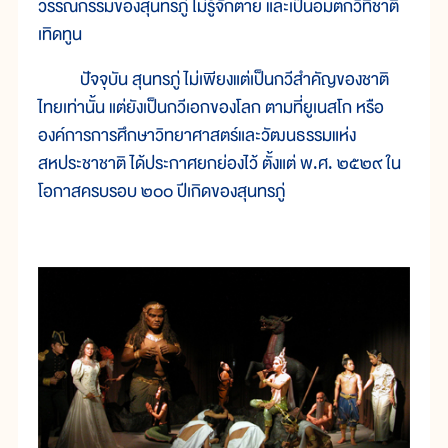
วรรณกรรมของสุนทรภู่ ไม่รู้จักตาย และเป็นอมตกวีที่ชาติ
เทิดทูน
ปัจจุบัน สุนทรภู่ ไม่เพียงแต่เป็นกวีสำคัญของชาติ
ไทยเท่านั้น แต่ยังเป็นกวีเอกของโลก ตามที่ยูเนสโก หรือ
องค์การการศึกษาวิทยาศาสตร์และวัฒนธรรมแห่ง
สหประชาชาติ ได้ประกาศยกย่องไว้ ตั้งแต่ พ.ศ. ๒๕๒๙ ใน
โอกาสครบรอบ ๒๐๐ ปีเกิดของสุนทรภู่