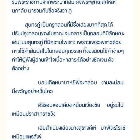
รับพระราชทานจากพระบาทสมเด็จพระพุทธเลิศหล้า
นภาลัย มารวมกับชื่อจริงว่า ภู่
สุนทรภู่ เป็นครูกลอนที่มีชื่อเสียงมากที่สุด ได้
ปรับปรุงกลอนของโบราณ จนกลายเป็นกลอนที่มีลักษณะ
เด่นแบบสุนทรภู่ ที่มีความไพเราะ เพราะแพรวพราวด้วย
การใช้คำสัมผัสในในกลอนทุกวรรค ทั้งยังนิยมใช้คำง่ายๆ
ทำให้ผู้ฟังผู้อ่านเข้าใจเนื้อหาสาระได้อย่างชัดเจน ดัง
ตัวอย่าง
นอนเถิดหนายาหยีพี่จะกล่อม งามละม่อม
มิ่งขวัญอย่าหวั่นไหว
คีรีรอบขอบเคียงเหมือนเวียงชัย อยู่ร่มไม้
เหมือนปราสาทราชวัง
เอ่ยสำเนียงเสียงนางสุรางค์เห่ มาฟังเรไรแซ่
เหมือนแตรสังข์