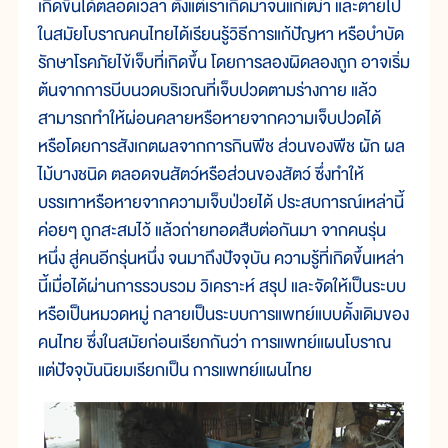
เกิดขึ้นได้ตลอดเวลา ตั้งแต่เราเกิดมาจนแก่เฒ่า และตายไป
ในสมัยโบราณคนไทยได้เรียนรู้วิธีการแก้ปัญหา หรือบำบัด
รักษาโรคภัยไข้เจ็บที่เกิดขึ้น โดยการลองผิดลองถูก อาจเริ่ม
ต้นจากการบีบนวดบริเวณที่เจ็บปวดตามร่างกาย แล้ว
สามารถทำให้ผ่อนคลายหรือหายจากความเจ็บปวดได้
หรือโดยการสังเกตผลจากการกินพืช ส่วนของพืช ผัก ผล
ไม้บางชนิด ตลอดจนสัตว์หรือส่วนของสัตว์ ซึ่งทำให้
บรรเทาหรือหายจากความเจ็บป่วยได้ ประสบการณ์เหล่านี้
ค่อยๆ ถูกสะสมไว้ แล้วถ่ายทอดสืบต่อกันมา จากคนรุ่น
หนึ่ง สู่คนอีกรุ่นหนึ่ง จนมาถึงปัจจุบัน ความรู้ที่เกิดขึ้นเหล่า
นี้เมื่อได้ผ่านการรวบรวม วิเคราะห์ สรุป และจัดให้เป็นระบบ
หรือเป็นหมวดหมู่ กลายเป็นระบบการแพทย์แบบดั้งเดิมของ
คนไทย ซึ่งในสมัยก่อนเรียกกันว่า การแพทย์แผนโบราณ
แต่ปัจจุบันนิยมเรียกเป็น การแพทย์แผนไทย