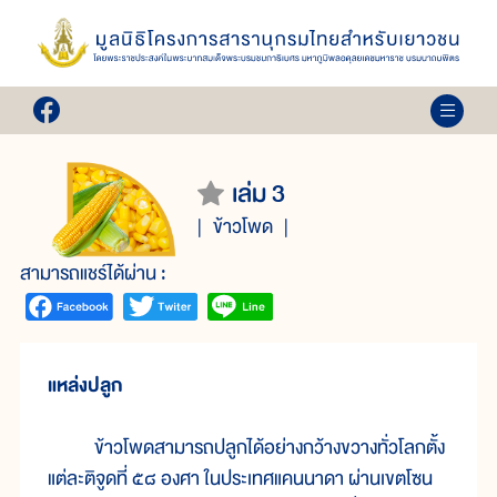
เล่ม 3
ข้าวโพด
สามารถแชร์ได้ผ่าน :
แหล่งปลูก
ข้าวโพด
สามารถ
ปลูก
ได้
อย่าง
กว้าง
ขวาง
ทั่ว
โลก
ตั้ง
แต่
ละติจูด
ที่ ๕๘ องศา ใน
ประเทศ
แคน
นา
ดา ผ่าน
เขต
โซน