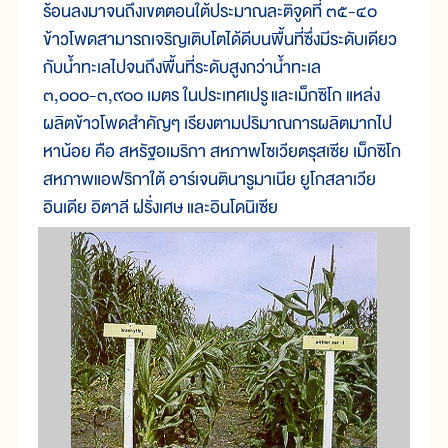
ร้อน
ลง
มา
จน
ถึง
เขต
ตอน
ใต้
ประมาณ
ละติจูด
ที่ ๓๕-๔๐
ข้าวโพด
สามารถ
เจริญ
เติบ
โต
ได้
ดี
บน
พื้น
ที่
ซึ่ง
มี
ระดับเดียว
กับน้ำ
ทะเล
ไป
จน
ถึง
พื้น
ที่
ระดับ
สูง
กว่า
น้ำ
ทะเล
๓,๐๐๐-๓,๙๐๐ เมตร ใน
ประเทศเปรู
และ
เม็กซิโก แหล่ง
ผลิต
ข้าวโพด
สำคัญๆ เรียง
ตาม
ปริมาณ
การ
ผลิต
มาก
ไป
หา
น้อย คือ สหรัฐ
อเมริกา สหภาพ
โซเวียต
รุสเซีย เม็กซิโก
สหภาพ
แอฟริ
กา
ใต้ อาร์เจน
ติ
นา
รูมาเนีย ยูโกสลาเวีย
อินเดีย อิตาลี ฝรั่ง
เศษ และอินโด
นิเซี
ย