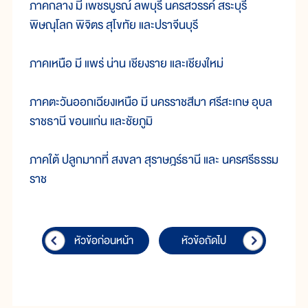
ภาค
กลาง มี เพชรบูรณ์ ลพบุรี นคร
สวรรค์ สระ
บุรี
พิษณุโลก พิจิตร สุโขทัย และ
ปราจีน
บุรี
ภาค
เหนือ มี แพร่ น่าน เชียง
ราย และ
เชียง
ใหม่
ภาค
ตะวัน
ออก
เฉียง
เหนือ มี นคร
ราช
สี
มา ศรี
สะ
เกษ อุบล
ราช
ธานี ขอน
แก่น และ
ชัยภูมิ
ภาค
ใต้ ปลูก
มาก
ที่ สง
ขลา สุราษฎร์ธานี และ นคร
ศรี
ธรรม
ราช
หัวข้อก่อนหน้า
หัวข้อถัดไป