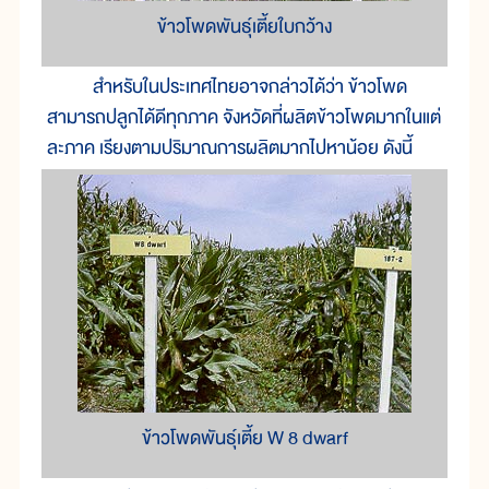
ข้าวโพดพันธุ์เตี้ยใบกว้าง
สำหรับ
ใน
ประเทศ
ไทย
อาจ
กล่าว
ได้
ว่า ข้าวโพด
สามารถ
ปลูก
ได้
ดี
ทุก
ภาค จังหวัด
ที่
ผลิต
ข้าวโพด
มาก
ใน
แต่
ละ
ภาค เรียง
ตาม
ปริมาณ
การ
ผลิต
มาก
ไป
หา
น้อย ดัง
นี้
ข้าวโพดพันธุ์เตี้ย W 8 dwarf