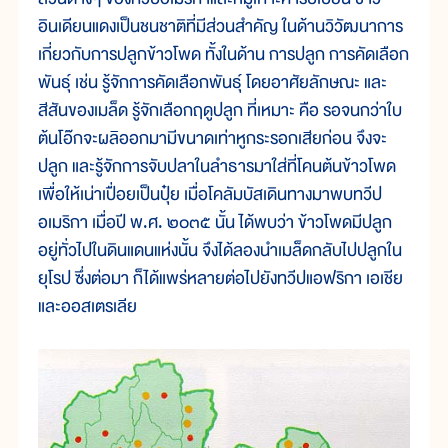
อินเดียนแดงเป็นชนชาติที่มีส่วนสำคัญ ในด้านวิวัฒนาการ
เกี่ยวกับการปลูกข้าวโพด ทั้งในด้าน การปลูก การคัดเลือก
พันธุ์ เช่น รู้จักการคัดเลือกพันธุ์ โดยอาศัยลักษณะ และ
สีสันของเมล็ด รู้จักเลือกฤดูปลูก ที่เหมาะ คือ รอจนกว่าใบ
ต้นโอ๊กจะผลิออกมามีขนาดเท่าหูกระรอกเสียก่อน จึงจะ
ปลูก และรู้จักการจับปลาในลำธารมาใส่ที่โคนต้นข้าวโพด
เพื่อให้เน่าเปื่อยเป็นปุ๋ย เมื่อโคลัมบัสเดินทางมาพบทวีป
อเมริกา เมื่อปี พ.ศ. ๒๐๓๕ นั้น ได้พบว่า ข้าวโพดมีปลูก
อยู่ทั่วไปในดินแดนแห่งนั้น จึงได้ลองนำเมล็ดกลับไปปลูกใน
ยุโรป ซึ่งต่อมา ก็ได้แพร่หลายต่อไปยังทวีปแอฟริกา เอเชีย
และออสเตรเลีย