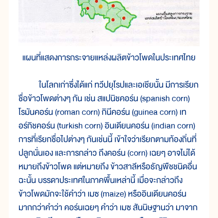
แผนที่แสดงการกระจายแหล่งผลิตข้าวโพดในประเทศไทย
ในโลกเก่าซึ่งได้แก่ ทวีปยุโรปและเอเชียนั้น มีการเรียก
ชื่อข้าวโพดต่างๆ กัน เช่น สแปนิชคอร์น (spanish corn)
โรมันคอร์น (roman corn) กินีคอร์น (guinea corn) เท
อร์กิชคอร์น (turkish corn) อินเดียนคอร์น (indian corn)
การที่เรียกชื่อไปต่างๆ กันเช่นนี้ เข้าใจว่าเรียกตามท้องถิ่นที่
ปลูกนั่นเอง และการกล่าว ถึงคอร์น (corn) เฉยๆ อาจไม่ได้
หมายถึงข้าวโพด แต่หมายถึง ข้าวสาลีหรือธัญพืชชนิดอื่น
ฉะนั้น บรรดาประเทศในภาคพื้นเหล่านี้ เมื่อจะกล่าวถึง
ข้าวโพดมักจะใช้คำว่า เมซ (maize) หรืออินเดียนคอร์น
มากกว่าคำว่า คอร์นเฉยๆ คำว่า เมซ สันนิษฐานว่า มาจาก