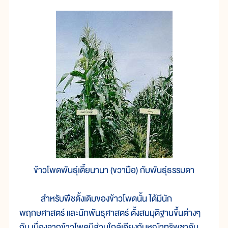
ข้าวโพดพันธุ์เตี้ยนานา (ขวามือ) กับพันธุ์ธรรมดา
สำหรับพืชดั้งเดิมของข้าวโพดนั้น ได้มีนัก
พฤกษศาสตร์ และนักพันธุศาสตร์ ตั้งสมมุติฐานขึ้นต่างๆ
กัน เนื่องจากข้าวโพดมีส่วนใกล้เคียงกับหญ้าทริพซาคัม