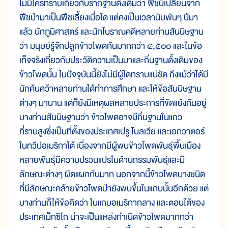
ไม่มีใครทราบเกี่ยวกับรากฐานดั้งเดิมว่า พืชนี้เปลี่ยนจาก
พืชป่ามาเป็นพืชเลี้ยงเมื่อใด แต่คงเป็นเวลานับพันๆ ปีมา
แล้ว นักภูมิศาสตร์ และนักโบราณคดีหลายท่านสันนิษฐาน
ว่า มนุษย์รู้จักปลูกข้าวโพดกันมากกว่า ๔,๕๐๐ และในข้อ
เท็จจริงเกี่ยวกับประวัติความเป็นมาและถิ่นฐานดั้งเดิมของ
ข้าวโพดนั้น ในปัจจุบันนี้ยังไม่มีผู้ใดทราบแน่ชัด ถึงแม้ว่าได้มี
นักค้นคว้าหลายท่านได้ทำการศึกษา และให้ข้อสันนิษฐาน
ต่างๆ มานาน แต่ก็ยังมีเหตุผลหลายประการที่ขัดแย้งกันอยู่
บางท่านสันนิษฐานว่า ข้าวโพดอาจมีถิ่นฐานในแถว
ที่ราบสูงซึ่งเป็นที่ตั้งของประเทศเปรู โบลิเวีย และเอกวาตอร์
ในทวีปอเมริกาใต้ เนื่องจากมีผู้พบข้าวโพดพันธุ์พื้นเมือง
หลายพันธุ์มีความปรวนแปรในด้านกรรมพันธุ์และมี
ลักษณะต่างๆ ผิดแผกกันมาก นอกจากนี้ข้าวโพดบางชนิด
ที่มีลักษณะคล้ายข้าวโพดป่ายังพบขึ้นในแถบนั้นอีกด้วย แต่
บางท่านก็ให้ข้อคิดว่า ในแถบอเมริกากลาง และตอนใต้ของ
ประเทศเม็กซิโก น่าจะเป็นแหล่งกำเนิดข้าวโพดมากกว่า