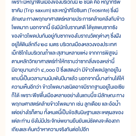
เพราะมีหญ้าพื้นเมืองของบริเวณนี้ ๒ ชนิด คือ หญ้าทริพ
ซาคัม (Trip saxum) และหญ้าทิโอซินเท (Teosinte) ซึ่งมี
ลักษณะทางพฤกษาศาสตร์หลายประการคล้ายคลึงกับข้าว
โพดมาก นอกจากนี้ ยังมีนักโบราณคดี ได้ขุดพบซากซัง
ของข้าวโพดปนกันอยู่กับซากของโบราณวัตถุต่างๆ ซึ่งฝัง
อยู่ใต้ดินลึกถึง ๒๘ เมตร บริเวณเมืองหลวงของประเทศ
เม็กซิโกในบริเวณถ้ำและสุสานหลายแห่ง จากการพิสูจน์
ตามหลักวิทยาศาสตร์ทำให้ทราบว่าซากสิ่งของเหล่านี้
มีอายุนานกว่า ๔,๐๐๐ ปี ซึ่งแสดงว่า มีข้าวโพดปลูกอยู่ใน
แถบนี้เป็นเวลานานนับพันปีมาแล้ว นอกจากนี้บางท่านได้ให้
ความเห็นอีกว่า ข้าวโพดบางชนิดอาจมีรากฐานอยู่ในเอเซีย
ก็ได้ เพราะพืชพื้นเมืองหลายอย่างในแถบนี้จะมีลักษณะทาง
พฤกษศาสตร์คล้ายข้าวโพดมาก เช่น ลูกเดือย และอ้อน้ำ
แต่อย่างไรก็ตาม ทั้งหมดนี้เป็นข้อสันนิษฐานและเหตุผลของ
แต่ละท่าน ยังไม่มีประจักษ์พยานยืนยันแน่ชัดคงจะต้องถก
เถียงและค้นคว้าหาความจริงกันต่อไปอีก