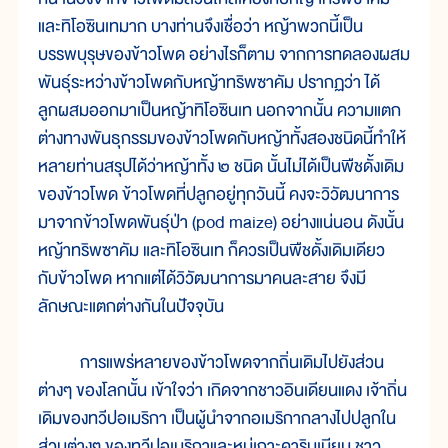
และทิโอซินเทมาก บางท่านจึงเชื่อว่า หญ้าพวกนี้เป็น
บรรพบุรุษของข้าวโพด อย่างไรก็ตาม จากการทดลองผสม
พันธุ์ระหว่างข้าวโพดกับหญ้าทริพซาคัม ปรากฏว่า ได้
ลูกผสมออกมาเป็นหญ้าทิโอซินเท นอกจากนั้น ความแตก
ต่างทางพันธุกรรมของข้าวโพดกับหญ้าทั้งสองชนิดนี้ทำให้
หลายท่านสรุปได้ว่าหญ้าทั้ง ๒ ชนิด นั้นไม่ได้เป็นพืชดั้งเดิม
ของข้าวโพด ข้าวโพดที่ปลูกอยู่ทุกวันนี้ คงจะวิวัฒนาการ
มาจากข้าวโพดพันธุ์ป่า (pod maize) อย่างแน่นอน ดังนั้น
หญ้าทริพซาคัม และทิโอซินเท ก็ควรเป็นพืชดั้งเดิมเดียว
กับข้าวโพด หากแต่ได้วิวัฒนาการมาคนละสาย จึงมี
ลักษณะแตกต่างกันในปัจจุบัน
การแพร่หลายของข้าวโพดจากถิ่นเดิมไปยังส่วน
ต่างๆ ของโลกนั้น เข้าใจว่า เกิดจากชาวอินเดียนแดง เจ้าถิ่น
เดิมของทวีปอเมริกา เป็นผู้นำจากอเมริกากลางไปปลูกใน
ส่วนต่างๆ ของทวีปอเมริกาและหมู่เกาะคาริบเบียน ชาว