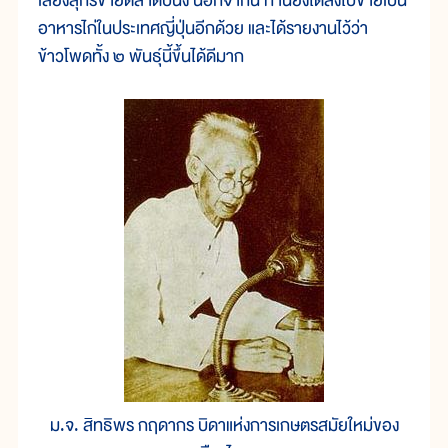
เลี้ยง
สุกร
ขาย
ตลาด
ปีนัง นอก
จาก
นี้ ท่าน
ยัง
ได้
ส่ง
ไป
ขาย
เป็น
อาหาร
ไก่
ใน
ประเทศ
ญี่ปุ่น
อีก
ด้วย และ
ได้
ราย
งาน
ไว้
ว่า
ข้าวโพด
ทั้ง ๒ พันธุ์
นี้
ขึ้น
ได้
ดี
มาก
ม.จ. สิทธิพร กฤดากร บิดาแห่งการเกษตรสมัยใหม่ของ