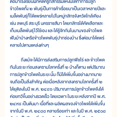
ต่อมาโรงเรียนฝึกหัดครูกสิกรรมแห่งนี้ได้ทำการปลูก
ข้าวโพดทั้ง ๒ พันธุ์เป็นการค้าเรื่อยมาเป็นเวลาหลายปีและ
เมล็ดพันธุ์ก็ได้แพร่หลายไปในหมู่กสิกรจังหวัดใกล้เคียง
เช่น ลพบุรี สระบุรี นครราชสีมา โดยกสิกรได้คัดเลือกและ
เก็บเมล็ดพันธุ์ไว้ใช้เอง และได้รู้จักกันในนามของข้าวโพด
ฟันม้าบ้างหรือข้าวโพดพันธุ์ปากช่องบ้าง ซึ่งต่อมาได้แพร่
หลายไปตามแหล่งต่างๆ
ถึงแม้จะได้มีการส่งเสริมการปลูกพืชไร่ และข้าวโพด
กันในระยะก่อนสงครามโลกครั้งที่ ๒ บ้างก็ตาม แต่ปริมาณ
การปลูกข้าวโพดในระยะนั้น ก็มิได้เพิ่มขึ้นอย่างมากมาย
จนถือเป็นสิ่งสำคัญ ต่อเมื่อหลังจากสงครามโลกครั้งที่ ๒
ได้ยุติลงในปี พ.ศ. ๒๔๘๖ ปริมาณการปลูกข้าวโพดจึงได้
ค่อยทวีขึ้นอย่างรวดเร็ว โดยเฉพาะในระยะหลังจากปี พ.ศ.
๒๔๙๘ เป็นต้นมา เนื้อที่และผลิตผลของข้าวโพดได้เพิ่มขึ้น
จากในปี พ.ศ. ๒๔๘๘ หลายร้อยเท่า และในปี พ.ศ. ๒๕๐๘