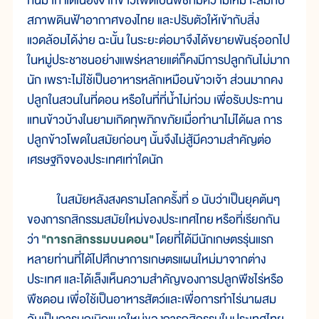
กันมาก แต่เนื่องจากข้าวโพดเป็นพืชที่มีความเหมาะสมกับ
สภาพดินฟ้าอากาศของไทย และปรับตัวให้เข้ากับสิ่ง
แวดล้อมได้ง่าย ฉะนั้น ในระยะต่อมาจึงได้ขยายพันธุ์ออกไป
ในหมู่ประชาชนอย่างแพร่หลายแต่ก็คงมีการปลูกกันไม่มาก
นัก เพราะไม่ใช้เป็นอาหารหลักเหมือนข้าวเจ้า ส่วนมากคง
ปลูกในสวนในที่ดอน หรือในที่ที่น้ำไม่ท่วม เพื่อรับประทาน
แทนข้าวบ้างในยามเกิดทุพภิกขภัยเมื่อทำนาไม่ได้ผล การ
ปลูกข้าวโพดในสมัยก่อนๆ นั้นจึงไม่สู้มีความสำคัญต่อ
เศรษฐกิจของประเทศเท่าใดนัก
ใน
สมัย
หลัง
สงคราม
โลก
ครั้ง
ที่ ๑ นับ
ว่า
เป็น
ยุค
ต้นๆ
ของ
การก
สิ
กรรม
สมัย
ใหม่
ของ
ประเทศ
ไทย
หรือ
ที่
เรียก
กัน
ว่า
"การก
สิ
กรรม
บน
ดอน
"
โดย
ที่
ได้
มี
นัก
เกษตร
รุ่น
แรก
หลาย
ท่าน
ที่
ได้
ไป
ศึกษา
การ
เกษตร
แผน
ใหม่
มา
จาก
ต่าง
ประเทศ และ
ได้
เล็ง
เห็น
ความ
สำคัญ
ของ
การ
ปลูก
พืช
ไร่
หรือ
พืช
ดอน เพื่อ
ใช้
เป็น
อาหาร
สัตว์
และ
เพื่อ
การ
ทำ
ไร่
นา
ผสม