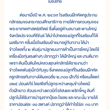
เมืองไทย
ต่อมาเมื่อปี พ.ศ. ๒๔๖๙ โรงเรียนฝึกหัดครูประถม
กสิกรรมของกระทรวงศึกษาธิการ ภายใต้การควบคุมของ
พระยาเทพศาสตร์สถิตย์ ซึ่งตั้งอยู่ตำบลบางสะพานใหญ่
จังหวัดประจวบคีรีขันธ์ ได้นำไปทดลองปลูกที่โรงเรียนก็ได้
ผลดีมาก ครั้นเมื่อโรงเรียนย้ายมาอยู่ทับกวาง ได้นำ
ข้าวโพดทั้ง ๒ พันธุ์มาปลูกแบบการค้าเป็นการใหญ่ โดยใช้
เครื่องมือทุ่นแรงต่างๆ ปรากฏว่า ได้ฝักใหญ่ และงามดีมาก
เพราะดินเป็นดินใหม่หลวงชุณห์กสิกรได้รายงานว่า
ข้าวโพดพันธุ์เม็กวิกันจูน ซึ่งทดลองปลูกที่โรงเรียนฝึกหัด
ครูกสิกรรทับกวางได้ผลเฉลี่ย ๒,๓๐๐ ฝัก/ไร่ หรือเมล็ดแก่
๘๒๕ ปอนด์/ไร่ โดยพืชที่ปลูกระหว่างหลุมข้าวโพดมี
ถั่วฝักยาว ส่วนระหว่างแถวมีถั่วลิสงและพริกขี้หนู ดินที่
ปลูกไม่ได้รับการบำรุงจากปุ๋ยอะไรเลย และขณะนั้น ขายได้
ราคาปอนด์ละ ๑๐ สตางค์ ปรากฏว่าได้กำไรไร่ละ ๓๐ บาท