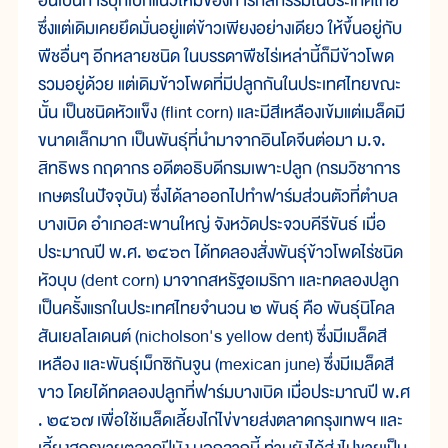
อัน
เป็น
การ
บุก
เบิก
แนว
ใหม่
ของ
การก
สิ
กรรม
ใน
ประเทศ
ไทย
ซึ่ง
แต่เดิมเคย
ยึด
มั่น
อยู่
แต่
ข้าว
เพียง
อย่าง
เดียว ให้
ขึ้น
อยู่กับ
พืช
อื่นๆ อีก
หลาย
ชนิด ใน
บรรดา
พืช
ไร่
เหล่า
นี้
ก็
มี
ข้าวโพด
รวม
อยู่
ด้วย แต่เดิมข้าวโพด
ที่
มี
ปลูก
กัน
ใน
ประเทศ
ไทย
ขณะ
นั้น เป็น
ชนิด
หัว
แข็ง (flint corn) และ
มี
สี
เหลือง
เข้ม
แต่
เมล็ด
มี
ขนาด
เล็ก
มาก เป็นพันธุ์
ที่
นำ
มา
จากอินโด
จีน
ต่อ
มา ม.จ
.
สิทธิ
พร กฤ
ดา
กร อดีต
อธิบดี
กรม
เพาะ
ปลูก (กรม
วิชา
การ
เกษตร
ใน
ปัจจุบัน) ซึ่ง
ได้
ลา
ออก
ไป
ทำ
ฟาร์ม
ส่วน
ตัว
ที่
ตำบล
บางเบิด อำเภอ
สะพาน
ใหญ่ จังหวัด
ประจวบ
คีรี
ขันธ์ เมื่อ
ประมาณ
ปี พ.ศ
. ๒๔๖๓ ได้
ทด
ลอง
สั่ง
พันธุ์
ข้าวโพด
ไร่
ชนิด
หัว
บุบ (dent corn) มา
จาก
สหรัฐ
อเมริกา และ
ทด
ลอง
ปลูก
เป็น
ครั้ง
แรก
ใน
ประเทศ
ไทย
จำนวน ๒ พันธุ์ คือ พันธุ์
นิโคล
สัน
เยลโลเดนต์ (nicholson's yellow dent) ซึ่ง
มี
เมล็ด
สี
เหลือง และ
พันธุ์เม็กซิ
กัน
จูน (mexican june) ซึ่ง
มี
เมล็ด
สี
ขาว โดยได้
ทดลอง
ปลูก
ที่
ฟาร์ม
บางเบิด เมื่อ
ประมาณ
ปี พ.ศ
. ๒๔๖๗ เพื่อ
ใช้
เมล็ด
เลี้ยง
ไก่
ไข่
ขาย
ส่ง
ตลาด
กรุง
เทพฯ และ