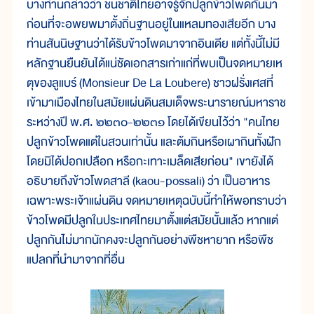
บางท่านกล่าวว่า ชนชาติไทยอาจรู้จักปลูกข้าวโพดกันมา
ก่อนที่จะอพยพมาตั้งถิ่นฐานอยู่ในแหลมทองเสียอีก บาง
ท่านสันนิษฐานว่าได้รับข้าวโพดมาจากอินเดีย แต่ทั้งนี้ไม่มี
หลักฐานยืนยันได้แน่ชัดเอกสารเก่าแก่ที่พบเป็นจดหมายเห
ตุของลูแบร์ (Monsieur De La Loubere) ชาวฝรั่งเศสที่
เข้ามาเมืองไทยในสมัยแผ่นดินสมเด็จพระนารายณ์มหาราช
ระหว่างปี พ.ศ. ๒๒๓๐-๒๒๓๑ โดยได้เขียนไว้ว่า "คนไทย
ปลูกข้าวโพดแต่ในสวนเท่านั้น และต้มกินหรือเผากินทั้งฝัก
โดยมิได้ปอกเปลือก หรือกะเทาะเมล็ดเสียก่อน" เขายังได้
อธิบายถึงข้าวโพดสาลี (kaou-possali) ว่า เป็นอาหาร
เฉพาะพระเจ้าแผ่นดิน จดหมายเหตุฉบับนี้ทำให้พอทราบว่า
ข้าวโพดมีปลูกในประเทศไทยมาตั้งแต่สมัยนั้นแล้ว หากแต่
ปลูกกันไม่มากนักคงจะปลูกกันอย่างพืชหายาก หรือพืช
แปลกที่นำมาจากที่อื่น