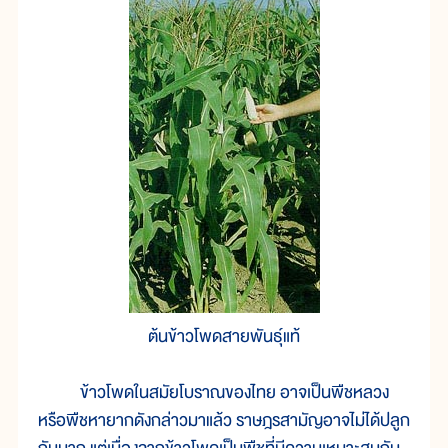
ต้นข้าวโพดสายพันธุ์แท้
ข้าวโพดในสมัยโบราณของไทย อาจเป็นพืชหลวง
หรือพืชหายากดังกล่าวมาแล้ว ราษฎรสามัญอาจไม่ได้ปลูก