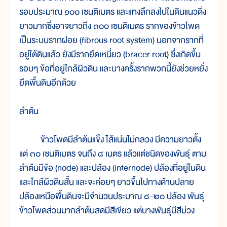
รอบ
ประมาณ ๑๐๐ เซนติเมตร และ
แทง
ลึก
ลง
ไป
ใน
ดิน
แนว
ดิ่ง
ยาว
มาก
ซึ่ง
อาจ
ยาว
ถึง ๓๐๐ เซนติเมตร ราก
ของ
ข้าวโพด
เป็น
ระบบ
ราก
ฝอย (fibrous root system) นอก
จาก
ราก
ที่
อยู่
ใต้
ดิน
แล้ว ยัง
มี
ราก
ยึด
เหนี่ยว (bracer root) ซึ่ง
เกิด
ขึ้น
รอบๆ ข้อ
ที่
อยู่
ใกล้
ผิว
ดิน และ
บาง
ครั้ง
ราก
พวก
นี้
ยัง
ช่วย
หยั่ง
ยึด
พื้น
ดิน
อีก
ด้วย
ลำ
ต้น
ข้าวโพด
มี
ลำ
ต้น
แข็ง ไส้
แน่น
ไม่
กลวง มี
ความ
ยาว
ตั้ง
แต่ ๓๐ เซนติเมตร จน
ถึง ๘ เมตร แล้ว
แต่
ชนิด
ของ
พันธุ์ ตาม
ลำ
ต้น
มี
ข้อ (node) และ
ปล้อง (internode) ปล้อง
ที่
อยู่
ใน
ดิน
และ
ใกล้
ผิว
ดิน
สั้น และ
จะ
ค่อยๆ ยาว
ขึ้น
ไป
ทางด้าน
ปลาย
ปล้อง
เหนือ
พื้น
ดิน
จะ
มี
จำนวน
ประมาณ ๘-๒๐ ปล้อง พันธุ์
ข้าวโพด
ส่วน
มาก
ลำ
ต้น
สด
มี
สี
เขียว แต่
บาง
พันธุ์
มี
สี
ม่วง