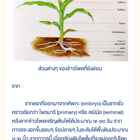
ส่วนต่างๆ ของข้าวโพดที่ยังอ่อน
ราก
ราก
แรก
ที่
ออก
มา
จากคัพภะ (embryo) เป็น
ราก
ชั่ว
คราว
เรียก
ว่า ไพร
มา
รี (primary) หรือ เซ
มินัล (seminal)
หลัง
จาก
ข้าวโพด
เจริญ
เติบ
โต
ได้
ประมาณ ๗-๑๐ วัน ราก
ถาวร
จะ
งอก
ขึ้น
รอบๆ ข้อ
ปลายๆ ใน
ระดับ
ใต้
พื้น
ดิน
ประมาณ
๑-๒ นิ้ว ราก
ถาวร
นี้ เมื่อ
เจริญ
เติบ
โต
เต็ม
ที่
จะ
แผ่
ออก
ไป
โดย