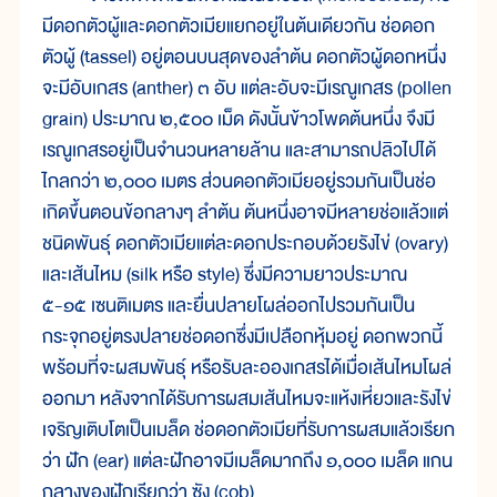
มีด
อก
ตัว
ผู้
และ
ดอก
ตัว
เมีย
แยก
อยู่
ใน
ต้น
เดียว
กัน ช่อ
ดอก
ตัว
ผู้ (tassel) อยู่
ตอน
บน
สุด
ของ
ลำ
ต้น ดอก
ตัว
ผู้
ดอก
หนึ่ง
จะ
มี
อับ
เกสร (anther) ๓ อับ แต่
ละ
อับ
จะ
มี
เรณู
เกสร (pollen
grain) ประมาณ ๒,๕๐๐ เม็ด ดัง
นั้น
ข้าวโพด
ต้น
หนึ่ง จึง
มี
เรณู
เกสร
อยู่
เป็น
จำนวน
หลาย
ล้าน และ
สามารถ
ปลิว
ไป
ได้
ไกล
กว่า ๒,๐๐๐ เมตร ส่วน
ดอก
ตัว
เมีย
อยู่
รวม
กัน
เป็น
ช่อ
เกิด
ขึ้น
ตอน
ข้อ
กลางๆ ลำ
ต้น ต้น
หนึ่ง
อาจ
มี
หลาย
ช่อ
แล้ว
แต่
ชนิด
พันธุ์ ดอก
ตัว
เมีย
แต่
ละ
ดอก
ประกอบ
ด้วย
รัง
ไข่ (ovary)
และ
เส้น
ไหม (silk หรือ style) ซึ่ง
มี
ความ
ยาว
ประมาณ
๕-๑๕ เซนติเมตร และ
ยื่น
ปลาย
โผล่
ออก
ไป
รวม
กัน
เป็น
กระจุก
อยู่
ตรง
ปลาย
ช่อ
ดอก
ซึ่ง
มี
เปลือก
หุ้ม
อยู่ ดอก
พวก
นี้
พร้อม
ที่
จะ
ผสม
พันธุ์ หรือ
รับ
ละออง
เกสร
ได้
เมื่อ
เส้น
ไหม
โผล่
ออก
มา หลัง
จาก
ได้
รับ
การ
ผสม
เส้น
ไหม
จะ
แห้ง
เหี่ยว
และ
รัง
ไข่
เจริญ
เติบ
โต
เป็น
เมล็ด ช่อ
ดอก
ตัว
เมีย
ที่
รับ
การ
ผสม
แล้ว
เรียก
ว่า ฝัก (ear) แต่
ละ
ฝัก
อาจ
มี
เมล็ด
มาก
ถึง ๑,๐๐๐ เมล็ด แกน
กลาง
ของ
ฝัก
เรียก
ว่า ซัง (cob)