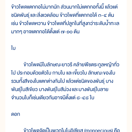
ข้าวโพด
แตก
กอ
ไม่
มาก
นัก ส่วน
มาก
ไม่
แตก
กอ
ทั้ง
นี้ แล้ว
แต่
ชนิด
พันธุ์
และ
สิ่ง
แวด
ล้อม ข้าวโพด
ที่
แตก
กอ
ได้ ๓-๔ ต้น
เช่น ข้าวโพด
หวาน ข้าวโพด
ที่
ปลูก
ใน
ที่
สูง
กว่า
ระดับ
น้ำ
ทะเล
มากๆ อาจ
แตก
กอ
ได้
ตั้ง
แต่ ๗-๑๐ ต้น
ใบ
ข้าวโพด
มี
ใบ
ลักษณะ
ยาว
รี คล้าย
พืช
ตระกูล
หญ้า
ทั่ว
ไป ประกอบ
ด้วย
ตัว
ใบ กาบ
ใบ และ
เขี้ยว
ใบ ลักษณะ
ของ
ใบ
รวม
ทั้ง
สี
ของ
ใบ
แตก
ต่าง
กัน
ไป แล้ว
แต่
ชนิด
ของ
พันธุ์ บาง
พันธุ์
ใบ
สี
เขียว บาง
พันธุ์
ใบ
สี
ม่วง
และ
บาง
พันธุ์
ใบ
ลาย
จำนวน
ใบ
ก็
เช่น
เดียว
กัน
อาจ
มี
ตั้ง
แต่ ๘-๔๘ ใบ
ดอก
ข้าวโพด
จัด
เป็น
พวกโมโนอิเซียส (monoecious) คือ