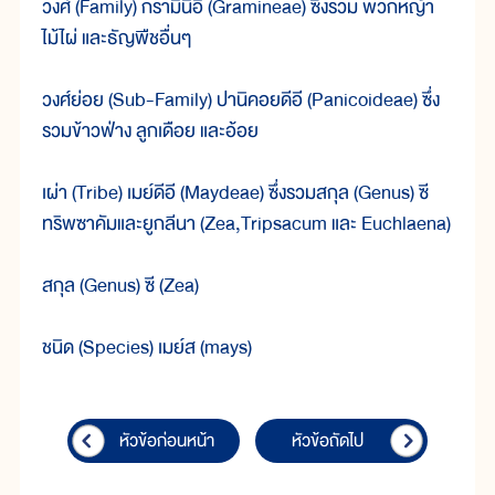
วงศ์ (Family) กรามีนีอี (Gramineae) ซึ่งรวม พวกหญ้า
ไม้ไผ่ และธัญพืชอื่นๆ
วงศ์ย่อย (Sub-Family) ปานิคอยดีอี (Panicoideae) ซึ่ง
รวมข้าวฟ่าง ลูกเดือย และอ้อย
เผ่า (Tribe) เมย์ดีอี (Maydeae) ซึ่งรวมสกุล (Genus) ซี
ทริพซาคัมและยูกลีนา (Zea,Tripsacum และ Euchlaena)
สกุล (Genus) ซี (Zea)
ชนิด (Species) เมย์ส (mays)
หัวข้อก่อนหน้า
หัวข้อถัดไป