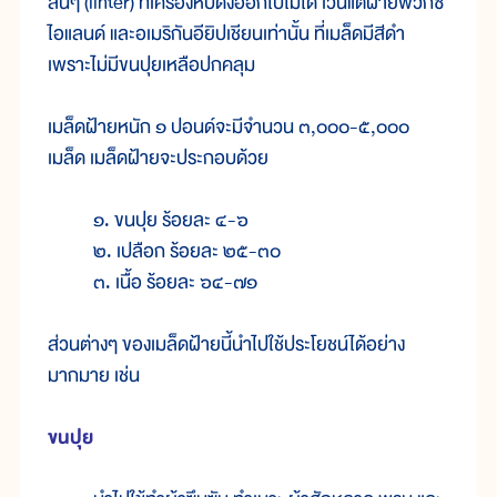
สั้นๆ (linter) ที่เครื่องหีบดึงออกไปไม่ได้ เว้นแต่ฝ้ายพวกซี
ไอแลนด์ และอเมริกันอียิปเชียนเท่านั้น ที่เมล็ดมีสีดำ
เพราะไม่มีขนปุยเหลือปกคลุม
เมล็ดฝ้ายหนัก ๑ ปอนด์จะมีจำนวน ๓,๐๐๐-๕,๐๐๐
เมล็ด เมล็ดฝ้ายจะประกอบด้วย
๑. ขนปุย ร้อยละ ๔-๖
๒. เปลือก ร้อยละ ๒๕-๓๐
๓. เนื้อ ร้อยละ ๖๔-๗๑
ส่วนต่างๆ ของเมล็ดฝ้ายนี้นำไปใช้ประโยชน์ได้อย่าง
มากมาย เช่น
ขนปุย