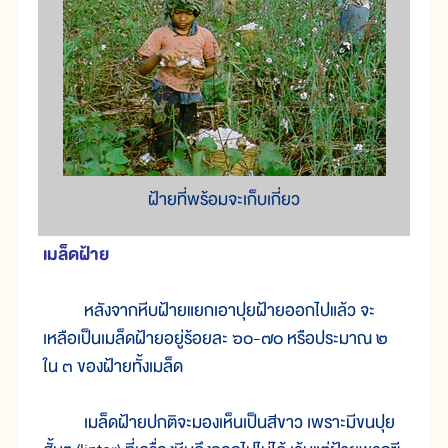
ฝ้ายที่พร้อมจะเก็บเกี่ยว
เมล็ดฝ้าย
หลังจากหีบฝ้ายแยกเอาปุยฝ้ายออกไปแล้ว จะ
เหลือเป็นเมล็ดฝ้ายอยู่ร้อยละ ๖๐-๗๐ หรือประมาณ ๒
ใน ๓ ของฝ้ายทั้งเมล็ด
เมล็ดฝ้ายปกติจะมองเห็นเป็นสีขาว เพราะมีขนปุย