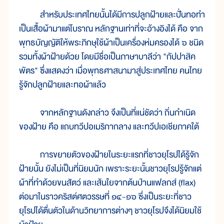
สำหรับประเทศไทยนั้นได้มีการปลูกฝ้ายและปั่นทอทำ
เป็นเสื้อผ้ามาแต่โบราณ หลักฐานเท่าที่จะอ้างอิงได้ คือ จาก
พุทธบัญญัติให้พระภิกษุใช้ผ้าเป็นเครื่องห่มครองได้ ๖ ชนิด
รวมทั้งผ้าฝ้ายด้วย โดยมีชื่อเป็นภาษาบาลีว่า "กัปปาสิค
พัตร" ซึ่งแสดงว่า เมื่อพุทธศาสนามาสู่ประเทศไทย คนไทย
รู้จักปลูกฝ้ายและทอผ้าแล้ว
จากหลักฐานดังกล่าว จึงเป็นที่แน่ชัดว่า ถิ่นกำเนิด
ของฝ้าย คือ แถบทวีปอเมริกากลาง และทวีปเอเชียภาคใต้
การขยายตัวของฝ้ายในระยะแรกที่ชาวยุโรปได้รู้จัก
ฝ้ายนั้น ยังไม่เป็นที่นิยมนัก เพราะระยะนั้นชาวยุโรปรู้จักแต่
ผ้าที่ทำด้วยขนสัตว์ และเส้นใยจากต้นป่านแฟลกส์ (flax)
ต่อมาในราวคริสต์ศตวรรษที่ ๑๔-๑๖ ซึ่งเป็นระยะที่ชาว
ยุโรปได้ตื่นตัวในด้านวิทยาการต่างๆ ชาวยุโรปจึงได้นิยมใช้