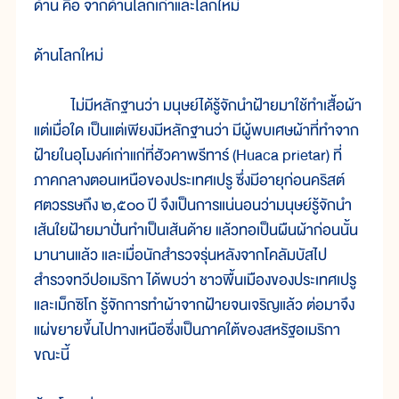
ด้าน คือ จากด้านโลกเก่าและโลกใหม่
ด้านโลกใหม่
ไม่มีหลักฐานว่า มนุษย์ได้รู้จักนำฝ้ายมาใช้ทำเสื้อผ้า
แต่เมื่อใด เป็นแต่เพียงมีหลักฐานว่า มีผู้พบเศษผ้าที่ทำจาก
ฝ้ายในอุโมงค์เก่าแก่ที่ฮัวคาพรีทาร์ (Huaca prietar) ที่
ภาคกลางตอนเหนือของประเทศเปรู ซึ่งมีอายุก่อนคริสต์
ศตวรรษถึง ๒,๕๐๐ ปี จึงเป็นการแน่นอนว่ามนุษย์รู้จักนำ
เส้นใยฝ้ายมาปั่นทำเป็นเส้นด้าย แล้วทอเป็นผืนผ้าก่อนนั้น
มานานแล้ว และเมื่อนักสำรวจรุ่นหลังจากโคลัมบัสไป
สำรวจทวีปอเมริกา ได้พบว่า ชาวพื้นเมืองของประเทศเปรู
และเม็กซิโก รู้จักการทำผ้าจากฝ้ายจนเจริญแล้ว ต่อมาจึง
แผ่ขยายขึ้นไปทางเหนือซึ่งเป็นภาคใต้ของสหรัฐอเมริกา
ขณะนี้