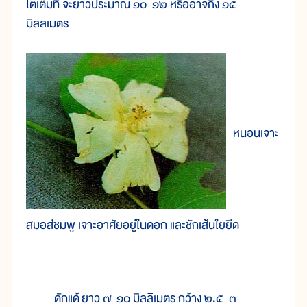
โตเต็มที่ จะยาวประมาณ ๑๐-๑๒ หรืออาจถึง ๑๕
มิลลิเมตร
หนอนเจาะ
สมอสีชมพู เจาะอาศัยอยู่ในดอก และชักเส้นใยยึด
ดักแด้ ยาว ๗-๑๐ มิลลิเมตร กว้าง ๒.๕-๓