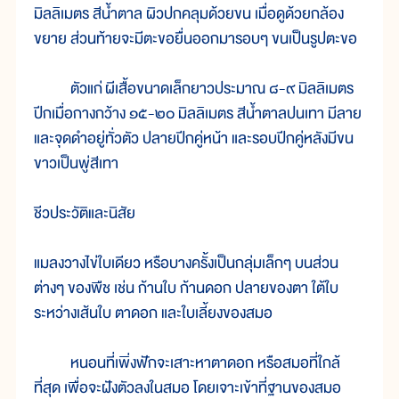
มิลลิเมตร สีน้ำตาล ผิวปกคลุมด้วยขน เมื่อดูด้วยกล้อง
ขยาย ส่วนท้ายจะมีตะขอยื่นออกมารอบๆ ขนเป็นรูปตะขอ
ตัวแก่ ผีเสื้อขนาดเล็กยาวประมาณ ๘-๙ มิลลิเมตร
ปีกเมื่อกางกว้าง ๑๕-๒๐ มิลลิเมตร สีน้ำตาลปนเทา มีลาย
และจุดดำอยู่ทั่วตัว ปลายปีกคู่หน้า และรอบปีกคู่หลังมีขน
ขาวเป็นพู่สีเทา
ชีวประวัติและนิสัย
แมลงวางไข่ใบเดียว หรือบางครั้งเป็นกลุ่มเล็กๆ บนส่วน
ต่างๆ ของพืช เช่น ก้านใบ ก้านดอก ปลายของตา ใต้ใบ
ระหว่างเส้นใบ ตาดอก และใบเลี้ยงของสมอ
หนอนที่เพิ่งฟักจะเสาะหาตาดอก หรือสมอที่ใกล้
ที่สุด เพื่อจะฝังตัวลงในสมอ โดยเจาะเข้าที่ฐานของสมอ