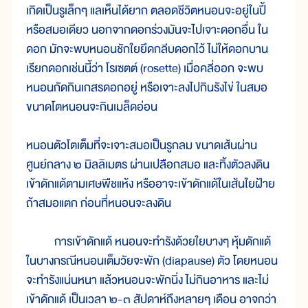
เกิดเป็นรูเล็กๆ แลเห็นได้ยาก ตลอดชีวิตหนอนจะอยู่ในปี้
หรือสมอเดียว นอกจากดอกร่วงมันจะไปเจาะดอกอื่น ใน
ดอก มักจะพบหนอนชักใยยึดกลีบดอกไว้ ไม่ให้ดอกบาน
เรียกดอกเช่นนี้ว่า โรเซตต์ (rosette) เมื่อคลี่ออก จะพบ
หนอนกัดกินเกสรดอกอยู่ หรือเจาะลงไปกินรังไข่ ในสมอ
ขนาดโตหนอนจะกินเมล็ดอ่อน
หนอนตัวโตเต็มที่จะเจาะสมอเป็นรูกลม ขนาดเส้นผ่าน
ศูนย์กลาง ๒ มิลลิเมตร ผ่านเปลือกสมอ และทิ้งตัวลงดิน
เข้าดักแด้ตามเศษพืชแห้ง หรืออาจะเข้าดักแด้ในเส้นใยฝ้าย
ถ้าสมอแตก ก่อนที่หนอนจะลงดิน
การเข้าดักแด้ หนอนจะทำรังด้วยใยบางๆ หุ้มดักแด้
ในบางกรณีหนอนเต็มวัยจะพัก (diapause) ตัว โดยหนอน
จะทำรังแน่นหนา แล้วหนอนจะพักนิ่ง ไม่กินอาหาร และไม่
เข้าดักแด้ เป็นเวลา ๒-๓ สัปดาห์ถึงหลายๆ เดือน อาจกว่า