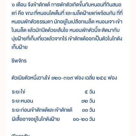
๖ เดือน จึงเข้าดักแด้ การพักตัวเกิดขึ้นกับหนอนที่กินสมอ
แก่ คือ ขณะที่หนอนโตเต็มที่ และเมล็ดฝ้ายแก่พร้อมกัน ที่ที่
หนอนพักตัวธรรมดา มักอยู่ในเปลือกเมล็ด หนอนเจาะเข้า
ในเมล็ด แล้วมักปิดด้วยเส้นใย หนอนพักตัวนี้จะติดมากับ
ปุยฝ้ายที่เก็บเกี่ยวแล้วจากไร่ เข้าดักแด้ออกเป็นตัวในโกดัง
เก็บฝ้าย
ชีพจักร
ตัวเมียตัวหนึ่งวางไข่ ๑๒๐-๓๖๙ ฟอง เฉลี่ย ๒๕๔ ฟอง
ระยะไข่
๕ วัน
ระยะหนอน
๑๒ วัน
ระยะก่อนเข้าดักแด้และเข้าดักแด้
๑๑ วัน
ผีเสื้ออาจอยู่ในโกดังฝ้าย
๑๐-๒๐ วัน