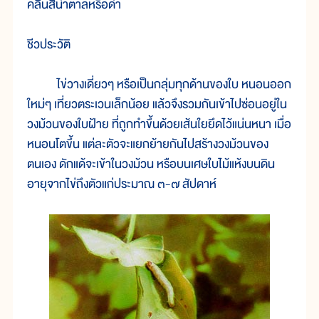
คลื่นสีน้ำตาลหรือดำ
ชีวประวัติ
ไข่วางเดี่ยวๆ หรือเป็นกลุ่มทุกด้านของใบ หนอนออก
ใหม่ๆ เที่ยวตระเวนเล็กน้อย แล้วจึงรวมกันเข้าไปซ่อนอยู่ใน
วงม้วนของใบฝ้าย ที่ถูกทำขึ้นด้วยเส้นใยยึดไว้แน่นหนา เมื่อ
หนอนโตขึ้น แต่ละตัวจะแยกย้ายกันไปสร้างวงม้วนของ
ตนเอง ดักแด้จะเข้าในวงม้วน หรือบนเศษใบไม้แห้งบนดิน
อายุจากไข่ถึงตัวแก่ประมาณ ๓-๗ สัปดาห์