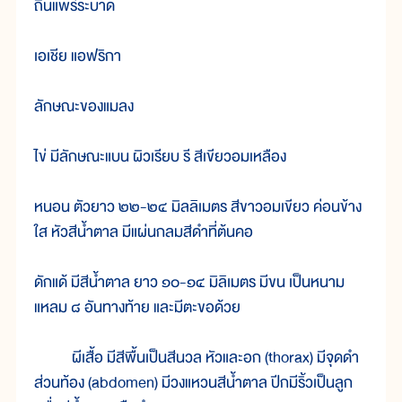
ถิ่นแพร่ระบาด
เอเชีย แอฟริกา
ลักษณะของแมลง
ไข่ มีลักษณะแบน ผิวเรียบ รี สีเขียวอมเหลือง
หนอน ตัวยาว ๒๒-๒๔ มิลลิเมตร สีขาวอมเขียว ค่อนข้าง
ใส หัวสีน้ำตาล มีแผ่นกลมสีดำที่ต้นคอ
ดักแด้ มีสีน้ำตาล ยาว ๑๐-๑๔ มิลิเมตร มีขน เป็นหนาม
แหลม ๘ อันทางท้าย และมีตะขอด้วย
ผีเสื้อ มีสีพื้นเป็นสีนวล หัวและอก (thorax) มีจุดดำ
ส่วนท้อง (abdomen) มีวงแหวนสีน้ำตาล ปีกมีริ้วเป็นลูก