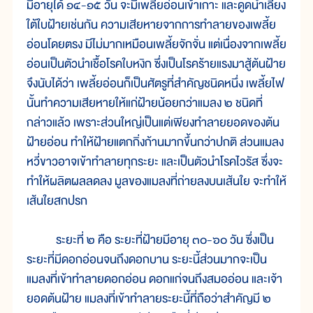
มีอายุได้ ๑๔-๑๕ วัน จะมีเพลี้ยอ่อนเข้าเกาะ และดูดน้ำเลี้ยง
ใต้ใบฝ้ายเช่นกัน ความเสียหายจากการทำลายของเพลี้ย
อ่อนโดยตรง มีไม่มากเหมือนเพลี้ยจักจั่น แต่เนื่องจากเพลี้ย
อ่อนเป็นตัวนำเชื้อโรคใบหงิก ซึ่งเป็นโรคร้ายแรงมาสู้ต้นฝ้าย
จึงนับได้ว่า เพลี้ยอ่อนก็เป็นศัตรูที่สำคัญชนิดหนึ่ง เพลี้ยไฟ
นั้นทำความเสียหายให้แก่ฝ้ายน้อยกว่าแมลง ๒ ชนิดที่
กล่าวแล้ว เพราะส่วนใหญ่เป็นแต่เพียงทำลายยอดของต้น
ฝ้ายอ่อน ทำให้ฝ้ายแตกกิ่งก้านมากขึ้นกว่าปกติ ส่วนแมลง
หวี่ขาวอาจเข้าทำลายทุกระยะ และเป็นตัวนำโรคไวรัส ซึ่งจะ
ทำให้ผลิตผลลดลง มูลของแมลงที่ถ่ายลงบนเส้นใย จะทำให้
เส้นใยสกปรก
ระยะที่ ๒ คือ ระยะที่ฝ้ายมีอายุ ๓๐-๖๐ วัน ซึ่งเป็น
ระยะที่มีดอกอ่อนจนถึงดอกบาน ระยะนี้ส่วนมากจะเป็น
แมลงที่เข้าทำลายดอกอ่อน ดอกแก่จนถึงสมออ่อน และเจ้า
ยอดต้นฝ้าย แมลงที่เข้าทำลายระยะนี้ที่ถือว่าสำคัญมี ๒