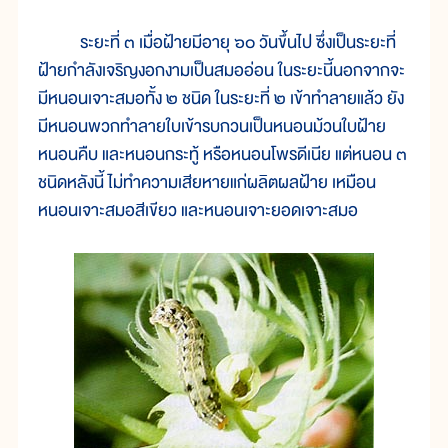
ระยะที่ ๓ เมื่อฝ้ายมีอายุ ๖๐ วันขึ้นไป ซึ่งเป็นระยะที่
ฝ้ายกำลังเจริญงอกงามเป็นสมออ่อน ในระยะนี้นอกจากจะ
มีหนอนเจาะสมอทั้ง ๒ ชนิด ในระยะที่ ๒ เข้าทำลายแล้ว ยัง
มีหนอนพวกทำลายใบเข้ารบกวนเป็นหนอนม้วนใบฝ้าย
หนอนคืบ และหนอนกระทู้ หรือหนอนโพรดีเนีย แต่หนอน ๓
ชนิดหลังนี้ ไม่ทำความเสียหายแก่ผลิตผลฝ้าย เหมือน
หนอนเจาะสมอสีเขียว และหนอนเจาะยอดเจาะสมอ