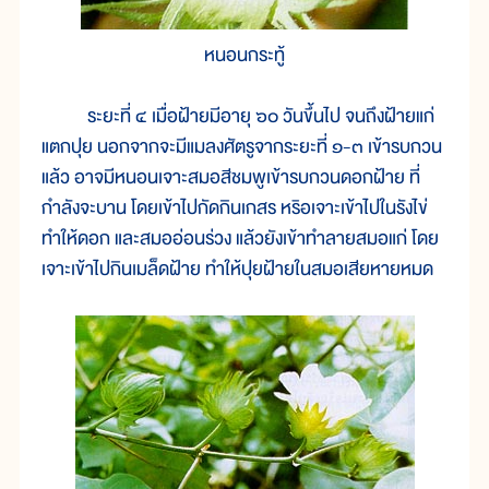
หนอนกระทู้
ระยะที่ ๔ เมื่อฝ้ายมีอายุ ๖๐ วันขึ้นไป จนถึงฝ้ายแก่
แตกปุย นอกจากจะมีแมลงศัตรูจากระยะที่ ๑-๓ เข้ารบกวน
แล้ว อาจมีหนอนเจาะสมอสีชมพูเข้ารบกวนดอกฝ้าย ที่
กำลังจะบาน โดยเข้าไปกัดกินเกสร หริอเจาะเข้าไปในรังไข่
ทำให้ดอก และสมออ่อนร่วง แล้วยังเข้าทำลายสมอแก่ โดย
เจาะเข้าไปกินเมล็ดฝ้าย ทำให้ปุยฝ้ายในสมอเสียหายหมด