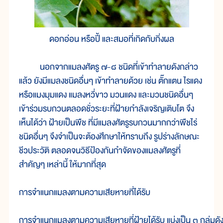
ดอกอ่อน หรือปี้ และสมอที่เกิดกับกิ่งผล
นอกจากแมลงศัตรู ๗-๘ ชนิดที่เข้าทำลายดังกล่าว
แล้ว ยังมีแมลงชนิดอื่นๆ เข้าทำลายด้วย เช่น ตั๊กแตน ไรแดง
หรือแมงมุมแดง แมลงหวี่ขาว มวนแดง และมวนชนิดอื่นๆ
เข้าร่วมรบกวนตลอดชั่วระยะที่ฝ้ายกำลังเจริญเติบโต จึง
เห็นได้ว่า ฝ้ายเป็นพืช ที่มีแมลงศัตรูรบกวนมากกว่าพืชไร่
ชนิดอื่นๆ จึงจำเป็นจะต้องศึกษาให้ทราบถึง รูปร่างลักษณะ
ชีวประวัติ ตลอดจนวิธีป้องกันกำจัดของแมลงศัตรูที่
สำคัญๆ เหล่านี้ ให้มากที่สุด
การจำแนกแมลงตามความเสียหายที่ได้รับ

การจำแนกแมลงตามความเสียหายที่ฝ้ายได้รับ แบ่งเป็น ๓ กลุ่มดังนี