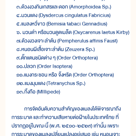
    ๓.ด้วงงวงกินเกสรและดอก (Amorphoidea Sp.)

    ๔.มวนแดง (Dysdercus cingulatus Fabricius)

    ๕.แมลงหวี่ขาว (Bemisia tabaci Gennadius)

    ๖. มวนดำ หรือมวนดูดเมล็ด (Oxycarenus laetus Kirby)

    ๗.ด้วงงวงเจาะลำต้น (Pempherulus affinis Faust)

    ๘.หนอนผีเสื้อเจาะลำต้น (Zeuzera Sp.)

    ๙.ตั๊กแตนชนิดต่าง ๆ (Order Orthoptera)

    ๑๐.ปลวก (Order Isoptera)

    ๑๑.แมงกระชอน หรือ จิ้งหรีด (Order Orthoptera)

    ๑๒.แมงมุมแดง (Tetranychus Sp.)

การจัดอันดับความสำคัญของแมลงได้พิจารณาถึง
การระบาด และทำความเสียหายต่อฝ้ายในประเทศไทย ที่
ปรากฏอยู่ในขณะนี้ (พ.ศ. ๒๕๑๐-๒๕๒๙) เท่านั้น เพราะ
การระบาดของแมลงเปลี่ยนแปลงอยู่เสมอ เช่น หนอนเจาะ