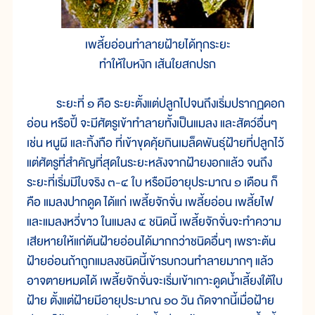
เพลี้ยอ่อนทำลายฝ้ายได้ทุกระยะ
ทำให้ใบหงิก เส้นใยสกปรก
ระยะที่ ๑ คือ ระยะตั้งแต่ปลูกไปจนถึงเริ่มปรากฏดอก
อ่อน หรือปี้ จะมีศัตรูเข้าทำลายทั้งเป็นแมลง และสัตว์อื่นๆ
เช่น หนูผี และกิ้งกือ ที่เข้าขุดคุ้ยกินเมล็ดพันธุ์ฝ้ายที่ปลูกไว้
แต่ศัตรูที่สำคัญที่สุดในระยะหลังจากฝ้ายงอกแล้ว จนถึง
ระยะที่เริ่มมีใบจริง ๓-๔ ใบ หรือมีอายุประมาณ ๑ เดือน ก็
คือ แมลงปากดูด ได้แก่ เพลี้ยจักจั่น เพลี้ยอ่อน เพลี้ยไฟ
และแมลงหวี่ขาว ในแมลง ๔ ชนิดนี้ เพลี้ยจักจั่นจะทำความ
เสียหายให้แก่ต้นฝ้ายอ่อนได้มากกว่าชนิดอื่นๆ เพราะต้น
ฝ้ายอ่อนถ้าถูกแมลงชนิดนี้เข้ารบกวนทำลายมากๆ แล้ว
อาจตายหมดได้ เพลี้ยจักจั่นจะเริ่มเข้าเกาะดูดน้ำเลี้ยงใต้ใบ
ฝ้าย ตั้งแต่ฝ้ายมีอายุประมาณ ๑๐ วัน ถัดจากนี้เมื่อฝ้าย