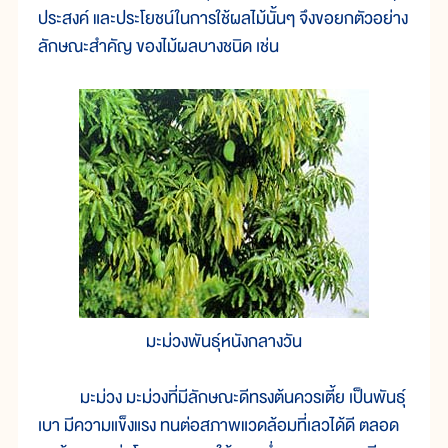
ประสงค์ และประโยชน์ในการใช้ผลไม้นั้นๆ จึงขอยกตัวอย่าง
ลักษณะสำคัญ ของไม้ผลบางชนิด เช่น
มะม่วงพันธุ์หนังกลางวัน
มะม่วง มะม่วงที่มีลักษณะดีทรงต้นควรเตี้ย เป็นพันธุ์
เบา มีความแข็งแรง ทนต่อสภาพแวดล้อมที่เลวได้ดี ตลอด