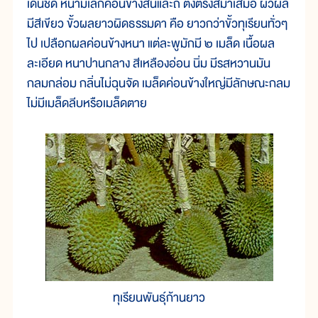
เด่นชัด หนามเล็กค่อนข้างสั้นและถี่ ตั้งตรงสม่ำเสมอ ผิวผล
มีสีเขียว ขั้วผลยาวผิดธรรมดา คือ ยาวกว่าขั้วทุเรียนทั่วๆ
ไป เปลือกผลค่อนข้างหนา แต่ละพูมักมี ๒ เมล็ด เนื้อผล
ละเอียด หนาปานกลาง สีเหลืองอ่อน นิ่ม มีรสหวานมัน
กลมกล่อม กลิ่นไม่ฉุนจัด เมล็ดค่อนข้างใหญ่มีลักษณะกลม
ไม่มีเมล็ดลีบหรือเมล็ดตาย
ทุเรียนพันธุ์ก้านยาว