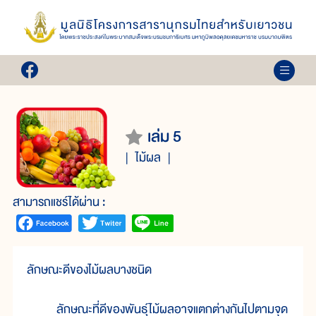
เล่ม 5
ไม้ผล
สามารถแชร์ได้ผ่าน :
ลักษณะดีของไม้ผลบางชนิด
ลักษณะที่ดีของพันธุ์ไม้ผลอาจแตกต่างกันไปตามจุด