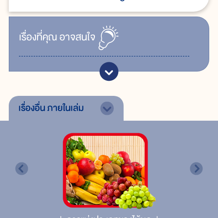
เรื่ิองที่คุณ
อาจสนใจ
เรื่องอื่น
ภายในเล่ม