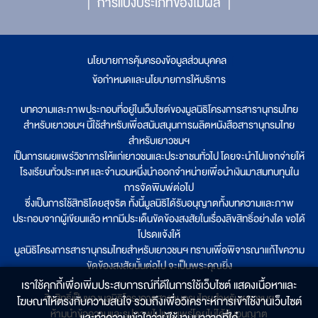
การแบ่งประเภทของไม้ผล
นโยบายการคุ้มครองข้อมูลส่วนบุคคล
|
ข้อกำหนดและนโยบายการให้บริการ
บทความและภาพประกอบที่อยู่ในเว็บไซต์ของมูลนิธิโครงการสารานุกรมไทย
สำหรับเยาวชนฯ นี้ใช้สำหรับเพื่อสนับสนุนการผลิตหนังสือสารานุกรมไทย
สำหรับเยาวชนฯ
เป็นการเผยแพร่วิชาการให้แก่เยาวชนและประชาชนทั่วไป โดยจะนำไปแจกจ่ายให้
โรงเรียนทั่วประเทศ และจำนวนหนึ่งนำออกจำหน่ายเพื่อนำเงินมาสมทบทุนใน
การจัดพิมพ์ต่อไป
ซึ่งเป็นการใช้สิทธิโดยสุจริต ทั้งนี้มูลนิธิได้รับอนุญาตทั้งบทความและภาพ
ประกอบจากผู้เขียนแล้ว หากมีประเด็นขัดข้องสงสัยในเรื่องลิขสิทธิ์อย่างใด ขอได้
โปรดแจ้งให้
มูลนิธิโครงการสารานุกรมไทยสำหรับเยาวชนฯ ทราบเพื่อพิจารณาแก้ไขความ
ขัดข้องสงสัยนั้นต่อไป จะเป็นพระคุณยิ่ง
เราใช้คุกกี้เพื่อเพิ่มประสบการณ์ที่ดีในการใช้เว็บไซต์ แสดงเนื้อหาและ
ลิขสิทธิ์เป็นของมูลนิธิโครงการสารานุกรมไทยสำหรับเยาวชนฯ
โฆษณาให้ตรงกับความสนใจ รวมถึงเพื่อวิเคราะห์การเข้าใช้งานเว็บไซต์
ห้ามนำข้อความและรูปภาพไปเผยแพร่โดยไม่ได้รับอนุญาต