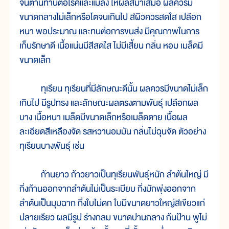
จนต้านทานต่อโรคและแมลง ให้ผลสม่ำเสมอ ผลควรมี
ขนาดกลางไม่เล็กหรือโตจนเกินไป สีผิวควรสดใส เปลือก
หนา พอประมาณ และทนต่อการขนส่ง มีคุณภาพในการ
เก็บรักษาดี เนื้อแน่นมีสีสดใส ไม่มีเสี้ยน กลิ่น หอม เมล็ดมี
ขนาดเล็ก
ทุเรียน ทุเรียนที่มีลักษณะดีนั้น ผลควรมีขนาดไม่เล็ก
เกินไป มีรูปทรง และลักษณะผลตรงตามพันธุ์ เปลือกผล
บาง เนื้อหนา เมล็ดมีขนาดเล็กหรือเมล็ดตาย เนื้อผล
ละเอียดสีเหลืองจัด รสหวานอมมัน กลิ่นไม่ฉุนจัด ตัวอย่าง
ทุเรียนบางพันธุ์ เช่น
ก้านยาว ก้าวยาวเป็นทุเรียนพันธุ์หนัก ลำต้นใหญ่ มี
กิ่งก้านออกจากลำต้นไม่เป็นระเบียบ กิ่งมักพุ่งออกจาก
ลำต้นเป็นมุมฉาก กิ่งใบไม่ดก ใบมีขนาดยาวใหญ่สีเขียวแก่
ปลายเรียว ผลมีรูป ร่างกลม ขนาดปานกลาง ก้นป้าน พูไม่