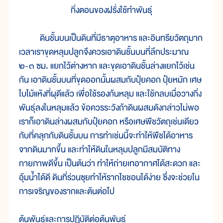
กิ่งตอนของฝรั่งใช้ทำพันธุ์
ดินชั้นบนเป็นดินที่มีธาตุอาหาร และอินทรียวัตถุมาก
เวลาเราขุดหลุมปลูกจึงควรเอาดินชั้นบนที่ลึกประมาณ
๒-๓ ซม. แยกไว้ต่างหาก และขุดเอาดินชั้นล่างแยกไว้เช่น
กัน เอาดินชั้นบนที่ขุดออกนั้นผสมกับปุ๋ยคอก ปุ๋ยหมัก เศษ
ใบไม้แห้งที่ผุดีแล้ว เพื่อใช้รองก้นหลุม และใช้กลบเมื่อวางกิ่ง
พันธุ์ลงในหลุมแล้ว ข้อควรระวังถ้าดินผสมดังกล่าวไม่พอ
เราก็เอาดินล่างผสมกับปุ๋ยคอก หรือเศษพืชวัตถุเช่นเดียว
กับที่คลุกกับดินชั้นบน การทำเช่นนี้จะทำให้พืชได้อาหาร
จากดินมากขึ้น และทำให้ดินในหลุมปลูกมีสมบัติทาง
กายภาพดีขึ้น เป็นต้นว่า ทำให้ถ่ายเทอากาศได้สะดวก และ
อุ้มน้ำได้ดี ดินที่ร่วนซุยทำให้รากไชชอนได้ง่าย ซึ่งจะช่วยใน
การเจริญของรากและต้นต่อไป
ต้นพันธุ์และการปฏิบัติต่อต้นพันธุ์
