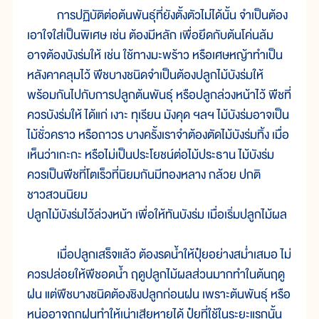
การปฏิบัติต่อต้นพันธุ์ที่ยังตั้งตัวไม่ได้นั้น จำเป็นต้อง
เอาใจใส่เป็นพิเศษ เช่น ต้องมีหลัก เพื่อยึดกับต้นโค่นล้ม
อาจต้องบังร่มให้ เช่น ใช้ทางมะพร้าว หรือเศษหญ้าทำเป็น
หลังคาคลุมไว้ พืชบางชนิดจำเป็นต้องปลูกไม้บังร่มให้
พร้อมกันไปกับการปลูกต้นพันธุ์ หรือปลูกล่วงหน้าไว้ พืชที่
ควรบังร่มให้ ได้แก่ เงาะ ทุเรียน มังคุด ฯลฯ ไม้บังร่มอาจเป็น
ไม้ชั่วคราว หรือถาวร บางครั้งเราจำต้องตัดไม้บังร่มทิ้ง เมื่อ
เห็นว่าเกะกะ หรือไม่เป็นประโยชน์ต่อไม้ประธาน ไม้บังร่ม
ควรเป็นพืชที่โตเร็วที่นิยมกันมีทองหลาง กล้วย ปกติ
ชาวสวนนิยม
ปลูกไม้บังร่มไว้ล่วงหน้า เพื่อให้ทันบังร่ม เมื่อเริ่มปลูกไม้ผล
เมื่อปลูกเสร็จแล้ว ต้องรดน้ำให้ปุ๋ยอย่างสม่ำเสมอ ไม่
ควรปล่อยให้พืชอดน้ำ ฤดูปลูกไม้ผลส่วนมากทำในต้นฤดู
ฝน แต่พืชบางชนิดต้องชิงปลูกก่อนฝน เพราะต้นพันธุ์ หรือ
หน่ออาจถูกฝนทำให้เน่าเสียหายได้ ปุ๋ยที่ใช้ในระยะแรกนั้น