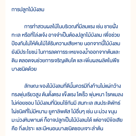
การปลูกไม้บังลม
การทำสวนผลไม้ในบริเวณที่มีลมแรง เช่น ชายฝั่ง
ทะเล หรือที่โล่งแจ้ง อาจจำเป็นต้องปลูกไม้บังลม เพื่อช่วย
ป้องกันไม่ให้ต้นไม้ได้รับความเสียหาย นอกจากนี้ไม้บังลม
ยังมีประโยชน์ ในการลดการระเหยของน้ำออกจากต้นและ
ดิน ตลอดจนช่วยการเจริญเติบโต และเพิ่มผลผลิตในพืช
บางชนิดด้วย
ลักษณะของไม้บังลมที่ดีนั้นควรมีกิ่งก้านไม่แผ่กว้าง
ทรงพุ่มเรียวสูง ต้นตั้งตรง แข็งแรง โตเร็ว พุ่มหนา โรคแมลง
ไม่ค่อยชอบ ไม้บังลมที่นิยมใช้กันมี สนทะเล สนประดิพัทธ์
ไผ่ชนิดที่ไม่มีหนาม ยูคาลิพตัส ไม้อื่นๆ เช่น มะม่วง ขนุน
มะม่วงหิมพานต์ ก็อาจปลูกเป็นไม้บังลมได้ แต่อาจมีข้อเสีย
คือ กิ่งเปราะ และมีหนอนบางชนิดชอบเจาะลำต้น