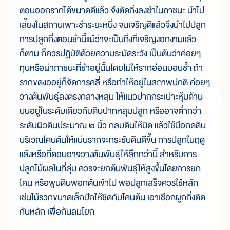
ตอนออกรากได้ขนาดดีแล้ว จึงตัดกิ่งลงชำในภาชนะ นำไป
เลี้ยงในสถานเพาะชำระยะหนึ่ง จนเจริญดีแล้วจึงนำไปปลูก
การปลูกกิ่งตอนชำนี้แม้ว่าจะเป็นกิ่งที่เจริญงอกงามแล้ว
ก็ตาม ก็ควรปฏิบัติด้วยความระมัดระวัง เป็นต้นว่าค่อยๆ
ทุบหรือผ่าภาชนะที่ชำอยู่นั้นโดยไม่ให้รากอ่อนบอบช้ำ ถ้า
รากขดงออยู่ก็จัดการคลี่ หรือทำให้อยู่ในสภาพปกติ ค่อยๆ
วางต้นพันธุ์ลงตรงกลางหลุม ให้แนวปากกระเปาะหุ้มด้าน
บนอยู่ในระดับเดียวกับดินปากหลุมปลูก หรืออาจต่ำกว่า
ระดับผิวดินประมาณ ๒ นิ้ว กลบดินให้มิด แล้วใช้มือกดดิน
บริเวณโคนต้นให้แน่นรากจะกระชับดินดีขึ้น การปลูกในฤดู
แล้งหรือที่ดอนอาจวางต้นพันธุ์ให้ลึกกว่านี้ สำหรับการ
ปลูกไม้ผลในที่ลุ่ม ควรจะยกต้นพันธุ์ให้สูงขึ้นโดยการยก
โคน หรือพูนดินพอกต้นเข้าไป พอปลูกเสร็จควรใช้หลัก
เช่นไม้รวกขนาดเล็กปักให้ชิดกับโคนต้น เอาเชือกผูกกิ่งติด
กับหลัก เพื่อกันลมโยก