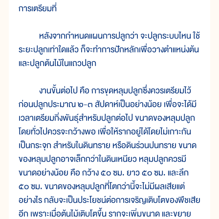
การเตรียมที่
หลังจากกำหนดแผนการปลูกว่า จะปลูกระบบไหน ใช้
ระยะปลูกเท่าใดแล้ว ก็จะทำการปักหลักเพื่อวางตำแหน่งต้น
และปลูกต้นไม้ในแถวปลูก
งานขั้นต่อไป คือ การขุดหลุมปลูกซึ่งควรเตรียมไว้
ก่อนปลูกประมาณ ๒-๓ สัปดาห์เป็นอย่างน้อย เพื่อจะได้มี
เวลาเตรียมกิ่งพันธุ์สำหรับปลูกต่อไป ขนาดของหลุมปลูก
โดยทั่วไปควรจะกว้างพอ เพื่อให้รากอยู่ได้โดยไม่เกาะกัน
เป็นกระจุก สำหรับในดินทราย หรือดินร่วนปนทราย ขนาด
ของหลุมปลูกอาจเล็กกว่าในดินเหนียว หลุมปลูกควรมี
ขนาดอย่างน้อย คือ กว้าง ๕๐ ซม. ยาว ๕๐ ซม. และลึก
๕๐ ซม. ขนาดของหลุมปลูกที่โตกว่านี้จะไม่มีผลเสียแต่
อย่างไร กลับจะเป็นประโยชน์ต่อการเจริญเติบโตของพืชเสีย
อีก เพราะเมื่อต้นไม้เติบโตขึ้น รากจะเพิ่มขนาด และขยาย