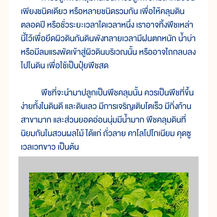
เพียงชนิดเดียว หรือหลายชนิดรวมกัน เพื่อให้คลุมดิน
ตลอดปี หรือชั่วระยะเวลาใดเวลาหนึ่ง เราอาจทิ้งพืชเหล่า
นี้ไว้เพื่อยึดผิวดินกันดินพังทลายเวลามีฝนตกหนัก น้ำบ่า
หรือมีลมแรงพัดเข้าสู่ผิวดินบริเวณนั้น หรืออาจไถกลบลง
ไปในดิน เพื่อใช้เป็นปุ๋ยพืชสด
พืชที่จะนำมาปลูกเป็นพืชคลุมนั้น ควรเป็นพืชที่ขึ้น
ง่ายทั้งในดินดี และดินเลว มีการเจริญเติบโตเร็ว มีกิ่งก้าน
สาขามาก และส่วนยอดอ่อนนุ่มมีน้ำมาก พืชคลุมดินที่
นิยมกันในสวนผลไม้ ได้แก่ ถั่วลาย คาโลโปโกเนียม คุดซู
เวลเวทขาว เป็นต้น