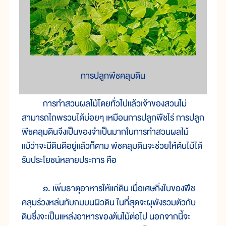
การปลูกพืชคลุมดิน
การทำสวนผลไม้โดยทั่วไปแล้วเจ้าของสวนไม่
สามารถไถพรวนได้บ่อยๆ เหมือนการปลูกพืชไร่ การปลูก
พืชคลุมดินจึงเป็นของจำเป็นมากในการทำสวนผลไม้
แม้ว่าจะมีดินดีอยู่แล้วก็ตาม พืชคลุมดินจะช่วยให้ต้นไม้ได้
รับประโยชน์หลายประการ คือ
๑. เพิ่มธาตุอาหารให้แก่ดิน เมื่อเศษกิ่งใบของพืช
คลุมร่วงหล่นทับถมบนผิวดิน ในที่สุดจะผุพังรวมตัวกับ
ดินซึ่งจะเป็นแหล่งอาหารของต้นไม้ต่อไป นอกจากนี้จะ