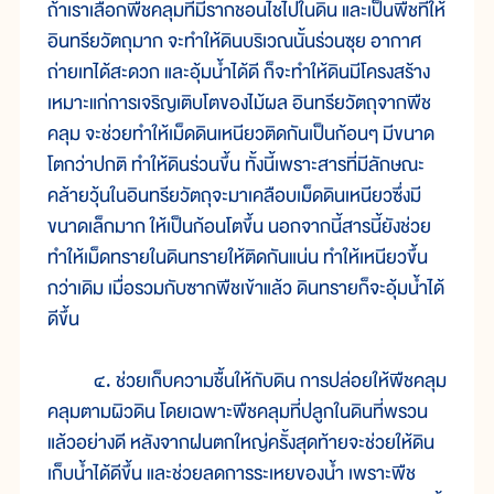
ถ้าเราเลือกพืชคลุมที่มีรากชอนไชไปในดิน และเป็นพืชที่ให้
อินทรียวัตถุมาก จะทำให้ดินบริเวณนั้นร่วนซุย อากาศ
ถ่ายเทได้สะดวก และอุ้มน้ำได้ดี ก็จะทำให้ดินมีโครงสร้าง
เหมาะแก่การเจริญเติบโตของไม้ผล อินทรียวัตถุจากพืช
คลุม จะช่วยทำให้เม็ดดินเหนียวติดกันเป็นก้อนๆ มีขนาด
โตกว่าปกติ ทำให้ดินร่วนขึ้น ทั้งนี้เพราะสารที่มีลักษณะ
คล้ายวุ้นในอินทรียวัตถุจะมาเคลือบเม็ดดินเหนียวซึ่งมี
ขนาดเล็กมาก ให้เป็นก้อนโตขึ้น นอกจากนี้สารนี้ยังช่วย
ทำให้เม็ดทรายในดินทรายให้ติดกันแน่น ทำให้เหนียวขึ้น
กว่าเดิม เมื่อรวมกับซากพืชเข้าแล้ว ดินทรายก็จะอุ้มน้ำได้
ดีขึ้น
๔. ช่วยเก็บความชื้นให้กับดิน การปล่อยให้พืชคลุม
คลุมตามผิวดิน โดยเฉพาะพืชคลุมที่ปลูกในดินที่พรวน
แล้วอย่างดี หลังจากฝนตกใหญ่ครั้งสุดท้ายจะช่วยให้ดิน
เก็บน้ำได้ดีขึ้น และช่วยลดการระเหยของน้ำ เพราะพืช