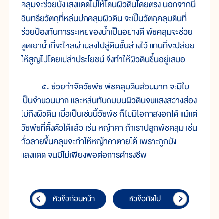
คลุมจะช่วยบังแสงแดดไม่ให้โดนผิวดินโดยตรง นอกจากนี้
อินทรียวัตถุที่หล่นปกคลุมผิวดิน จะเป็นวัตถุคลุมดินที่
ช่วยป้องกันการระเหยของน้ำเป็นอย่างดี พืชคลุมจะช่วย
ดูดเอาน้ำที่จะไหลผ่านลงไปสู่ดินชั้นล่างไว้ แทนที่จะปล่อย
ให้สูญไปโดยเปล่าประโยชน์ จึงทำให้ผิวดินชื้นอยู่เสมอ
๕. ช่วยกำจัดวัชพืช พืชคลุมดินส่วนมาก จะมีใบ
เป็นจำนวนมาก และหล่นทับถมบนผิวดินจนแสงสว่างส่อง
ไม่ถึงผิวดิน เมื่อเป็นเช่นนี้วัชพืช ก็ไม่มีโอกาสงอกได้ แม้แต่
วัชพืชที่ตั้งตัวได้แล้ว เช่น หญ้าคา ถ้าเราปลูกพืชคลุม เช่น
ถั่วลายขึ้นคลุมจะทำให้หญ้าคาตายได้ เพราะถูกบัง
แสงแดด จนมีไม่เพียงพอต่อการดำรงชีพ
หัวข้อก่อนหน้า
หัวข้อถัดไป