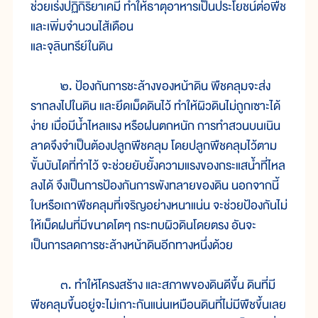
ช่วยเร่งปฏิกิริยาเคมี ทำให้ธาตุอาหารเป็นประโยชน์ต่อพืช
และเพิ่มจำนวนไส้เดือน
และจุลินทรีย์ในดิน
๒. ป้องกันการชะล้างของหน้าดิน พืชคลุมจะส่ง
รากลงไปในดิน และยึดเม็ดดินไว้ ทำให้ผิวดินไม่ถูกเซาะได้
ง่าย เมื่อมีน้ำไหลแรง หรือฝนตกหนัก การทำสวนบนเนิน
ลาดจึงจำเป็นต้องปลูกพืชคลุม โดยปลูกพืชคลุมไว้ตาม
ขั้นบันไดที่ทำไว้ จะช่วยยับยั้งความแรงของกระแสน้ำที่ไหล
ลงได้ จึงเป็นการป้องกันการพังทลายของดิน นอกจากนี้
ใบหรือเถาพืชคลุมที่เจริญอย่างหนาแน่น จะช่วยป้องกันไม่
ให้เม็ดฝนที่มีขนาดโตๆ กระทบผิวดินโดยตรง อันจะ
เป็นการลดการชะล้างหน้าดินอีกทางหนึ่งด้วย
๓. ทำให้โครงสร้าง และสภาพของดินดีขึ้น ดินที่มี
พืชคลุมขึ้นอยู่จะไม่เกาะกันแน่นเหมือนดินที่ไม่มีพืชขึ้นเลย