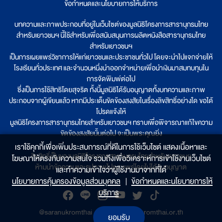
ข้อกำหนดและนโยบายการให้บริการ
บทความและภาพประกอบที่อยู่ในเว็บไซต์ของมูลนิธิโครงการสารานุกรมไทย
สำหรับเยาวชนฯ นี้ใช้สำหรับเพื่อสนับสนุนการผลิตหนังสือสารานุกรมไทย
สำหรับเยาวชนฯ
เป็นการเผยแพร่วิชาการให้แก่เยาวชนและประชาชนทั่วไป โดยจะนำไปแจกจ่ายให้
โรงเรียนทั่วประเทศ และจำนวนหนึ่งนำออกจำหน่ายเพื่อนำเงินมาสมทบทุนใน
การจัดพิมพ์ต่อไป
ซึ่งเป็นการใช้สิทธิโดยสุจริต ทั้งนี้มูลนิธิได้รับอนุญาตทั้งบทความและภาพ
ประกอบจากผู้เขียนแล้ว หากมีประเด็นขัดข้องสงสัยในเรื่องลิขสิทธิ์อย่างใด ขอได้
โปรดแจ้งให้
มูลนิธิโครงการสารานุกรมไทยสำหรับเยาวชนฯ ทราบเพื่อพิจารณาแก้ไขความ
ขัดข้องสงสัยนั้นต่อไป จะเป็นพระคุณยิ่ง
เราใช้คุกกี้เพื่อเพิ่มประสบการณ์ที่ดีในการใช้เว็บไซต์ แสดงเนื้อหาและ
ลิขสิทธิ์เป็นของมูลนิธิโครงการสารานุกรมไทยสำหรับเยาวชนฯ
โฆษณาให้ตรงกับความสนใจ รวมถึงเพื่อวิเคราะห์การเข้าใช้งานเว็บไซต์
ห้ามนำข้อความและรูปภาพไปเผยแพร่โดยไม่ได้รับอนุญาต
และทำความเข้าใจว่าผู้ใช้งานมาจากที่ใด๋
นโยบายการคุ้มครองข้อมูลส่วนบุคคล
|
ข้อกำหนดและนโยบายการให้
บริการ
@saranukromthai
|
www.saranukromthai.or.th
ยอมรับ