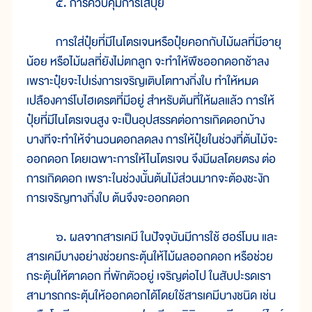
๕. การควบคุมการใส่ปุ๋ย
การใส่ปุ๋ยที่มีไนโตรเจนหรือปุ๋ยคอกกับไม้ผลที่มีอายุ
น้อย หรือไม้ผลที่ยังไม่ตกลูก จะทำให้พืชออกดอกช้าลง
เพราะปุ๋ยจะไปเร่งการเจริญเติบโตทางกิ่งใบ ทำให้หมด
เปลืองคาร์โบไฮเดรตที่มีอยู่ สำหรับต้นที่ให้ผลแล้ว การให้
ปุ๋ยที่มีไนโตรเจนสูง จะเป็นอุปสรรคต่อการเกิดดอกบ้าง
บางทีจะทำให้จำนวนดอกลดลง การให้ปุ๋ยในช่วงที่ต้นไม้จะ
ออกดอก โดยเฉพาะการให้ไนโตรเจน จึงมีผลโดยตรง ต่อ
การเกิดดอก เพราะในช่วงนั้นต้นไม้ส่วนมากจะต้องชะงัก
การเจริญทางกิ่งใบ ต้นจึงจะออกดอก
๖. ผลจากสารเคมี ในปัจจุบันมีการใช้ ฮอร์โมน และ
สารเคมีบางอย่างช่วยกระตุ้นให้ไม้ผลออกดอก หรือช่วย
กระตุ้นให้ตาดอก ที่พักตัวอยู่ เจริญต่อไป ในสับปะรดเรา
สามารถกระตุ้นให้ออกดอกได้โดยใช้สารเคมีบางชนิด เช่น