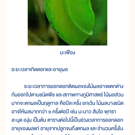
มะเฟือง
ระยะเวลาเกิดดอกและอายุผล
ระยะเวลาการออกดอกติดผลของไม้ผลอาจแตกต่าง
กันออกไปตามชนิดพืช และสภาพทางภูมิศาสตร์ ไม้ผลส่วน
มากจะตกผลเป็นฤดูกาล คือปีละครั้ง ยกเว้น ไม้ผลบางชนิด
อาจให้ผลมากกว่า ๑ ครั้งต่อปี เช่น มะนาว ส้มโอ พุทรา
ละมุด องุ่น เป็นต้น ตารางต่อไปนี้เป็นช่วงเวลาการออกดอก
อายุของผลแก่ อายุจากปลูกจนถึงตกผล และจำนวนครั้งใน