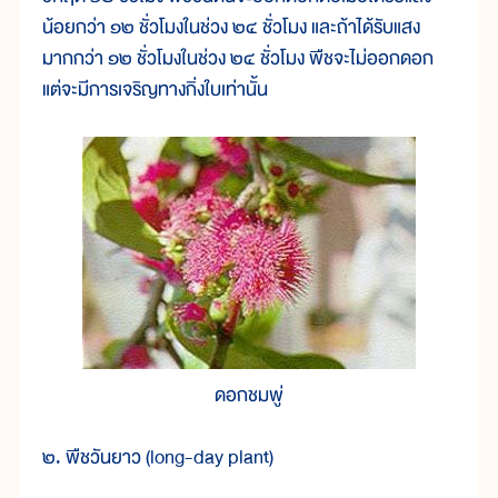
น้อยกว่า ๑๒ ชั่วโมงในช่วง ๒๔ ชั่วโมง และถ้าได้รับแสง
มากกว่า ๑๒ ชั่วโมงในช่วง ๒๔ ชั่วโมง พืชจะไม่ออกดอก
แต่จะมีการเจริญทางกิ่งใบเท่านั้น
ดอกชมพู่
๒. พืชวันยาว (long-day plant)