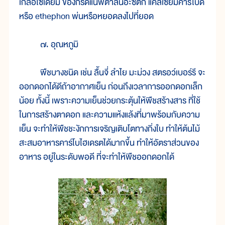
เกลือโซเดียม ของกรดแนฟตาลีนอะซิติก แคลเซียมคาร์ไบด์
หรือ ethephon พ่นหรือหยอดลงไปที่ยอด
๗. อุณหภูมิ
พืชบางชนิด เช่น ลื้นจี่ ลำไย มะม่วง สตรอว์เบอร์รี จะ
ออกดอกได้ดีถ้าอากาศเย็น ก่อนถึงเวลาการออกดอกเล็ก
น้อย ทั้งนี้ เพราะความเย็นช่วยกระตุ้นให้พืชสร้างสาร ที่ใช้
ในการสร้างตาดอก และความแห้งแล้งที่มาพร้อมกับความ
เย็น จะทำให้พืชชะงักการเจริญเติบโตทางกิ่งใบ ทำให้ต้นไม้
สะสมอาหารคาร์โบไฮเดรตได้มากขึ้น ทำให้อัตราส่วนของ
อาหาร อยู่ในระดับพอดี ที่จะทำให้พืชออกดอกได้