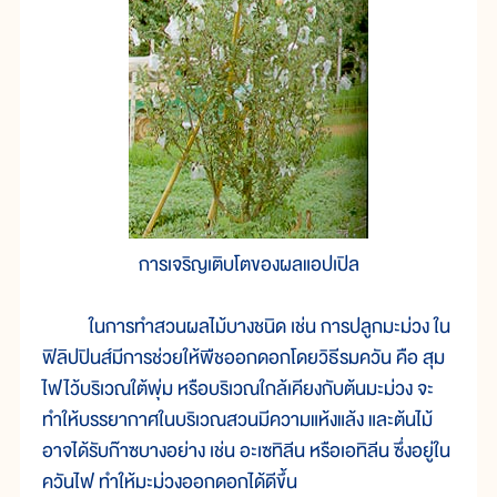
การเจริญเติบโตของผลแอปเปิล
ในการทำสวนผลไม้บางชนิด เช่น การปลูกมะม่วง ใน
ฟิลิปปินส์มีการช่วยให้พืชออกดอกโดยวิธีรมควัน คือ สุม
ไฟไว้บริเวณใต้พุ่ม หรือบริเวณใกล้เคียงกับต้นมะม่วง จะ
ทำให้บรรยากาศในบริเวณสวนมีความแห้งแล้ง และต้นไม้
อาจได้รับก๊าซบางอย่าง เช่น อะเซทิลีน หรือเอทิลีน ซึ่งอยู่ใน
ควันไฟ ทำให้มะม่วงออกดอกได้ดีขึ้น