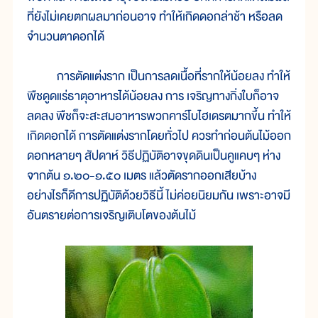
ที่ยังไม่เคยตกผลมาก่อนอาจ ทำให้เกิดดอกล่าช้า หรือลด
จำนวนตาดอกได้
การตัดแต่งราก เป็นการลดเนื้อที่รากให้น้อยลง ทำให้
พืชดูดแร่ธาตุอาหารได้น้อยลง การ เจริญทางกิ่งใบก็อาจ
ลดลง พืชก็จะสะสมอาหารพวกคาร์โบไฮเดรตมากขึ้น ทำให้
เกิดดอกได้ การตัดแต่งรากโดยทั่วไป ควรทำก่อนต้นไม้ออก
ดอกหลายๆ สัปดาห์ วิธีปฏิบัติอาจขุดดินเป็นคูแคบๆ ห่าง
จากต้น ๑.๒๐-๑.๕๐ เมตร แล้วตัดรากออกเสียบ้าง
อย่างไรก็ดีการปฏิบัติด้วยวิธีนี้ ไม่ค่อยนิยมกัน เพราะอาจมี
อันตรายต่อการเจริญเติบโตของต้นไม้