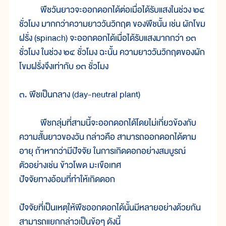
พืชวันยาวจะออกดอกได้ต่อเมื่อได้รับแสงในช่วง ๒๔
ชั่วโมง มากกว่าความยาววันวิกฤต ของพืชนั้น เช่น ผักโขม
ฝรั่ง (spinach) จะออกดอกได้เมื่อได้รับแสงมากกว่า ๑๓
ชั่วโมง ในช่วง ๒๔ ชั่วโมง ฉะนั้น ความยาววันวิกฤตของผัก
โขมฝรั่งจึงเท่ากับ ๑๓ ชั่วโมง
๓. พืชเป็นกลาง (day-neutral plant)
พืชกลุ่มที่สามนี้จะออกดอกได้โดยไม่เกี่ยวข้องกับ
ความสั้นยาวของวัน กล่าวคือ สามารถออกดอกได้ตาม
อายุ ถ้าหากว่ามีปัจจัย ในการเกิดดอกอย่างสมบูรณ์
ตัวอย่างเช่น ข้าวโพด มะเขือเทศ
ปัจจัยทางอ้อมที่ทำให้เกิดดอก
ปัจจัยที่เป็นเหตุให้พืชออกดอกได้นั้นมีหลายอย่างด้วยกัน
สามารถแยกกล่าวเป็นข้อๆ ดังนี้