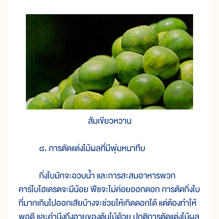
ส้มเขียวหวาน
๘. การตัดแต่งไม้ผลที่มีพุ่มหนาทึบ
กิ่งใบมักจะอวบน้ำ และการสะสมอาหารพวก
คาร์โบไฮเดรตจะมีน้อย พืชจะไม่ค่อยออกดอก การตัดกิ่งใบ
ที่มากเกินไปออกเสียบ้างจะช่วยให้เกิดดอกได้ แต่ต้องทำให้
พอดี และคำนึงถึงอายุของต้นไม้ด้วย ปกติการตัดแต่งไม้ผล