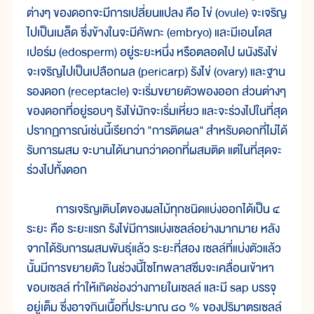
ต่างๆ ของดอกจะมีการเปลี่ยนแปลง คือ ไข่ (ovule) จะเจริญ
ไปเป็นเมล็ด ซึ่งข้างในจะมีคัพภะ (embryo) และมีเอนโดส
เปอร์ม (edosperm) อยู่ระยะหนึ่ง หรือตลอดไป ผนังรังไข่
จะเจริญไปเป็นเปลือกผล (pericarp) รังไข่ (ovary) และฐาน
รองดอก (receptacle) จะเริ่มขยายตัวพองออก ส่วนต่างๆ
ของดอกที่อยู่รอบๆ รังไข่มักจะเริ่มเหี่ยว และจะร่วงไปในที่สุด
ปรากฏการณ์เช่นนี้เรียกว่า "การติดผล" สำหรับดอกที่ไม่ได้
รับการผสม จะบานได้นานกว่าดอกที่ผสมติด แต่ในที่สุดจะ
ร่วงไปทั้งดอก
การเจริญเติบโตของผลไม้ทุกชนิดแบ่งออกได้เป็น ๔
ระยะ คือ ระยะแรก รังไข่มีการแบ่งเซลล์อย่างมากมาย หลัง
จากได้รับการผสมพันธุ์แล้ว ระยะที่สอง เซลล์ที่แบ่งตัวแล้ว
นั้นมีการขยายตัว ในช่วงนี้ไซโทพลาสซึมจะเคลื่อนเข้าหา
ขอบเซลล์ ทำให้เกิดช่องว่างภายในเซลล์ และมี sap บรรจุ
อยู่เต็ม ซึ่งอาจกินเนื้อที่ประมาณ ๘๐ % ของปริมาตรเซลล์