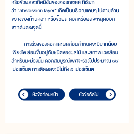
หรือขั้วผลจะเกิดมีชั้นของคอร์กเซลล์ ที่เรียก
ว่า "abscission layer" เกิดเป็นบริเวณแคบๆ ไปตามด้าน
ขวางของก้านดอก หรือขั้วผล ดอกหรือผลจะหลุดออก
จากต้นตรงจุดนี้
การร่วงของดอกและผลก่อนกำหนดจะมีมากน้อย
เพียงใด ย่อมขึ้นอยู่กับชนิดของผลไม้ และสภาพแวดล้อม
สำหรับมะม่วงนั้น ดอกสมบูรณ์เพศจะร่วงไปประมาณ ๙๙
เปอร์เซ็นต์ การติดผลจะมีไม่ถึง ๑ เปอร์เซ็นต์
หัวข้อก่อนหน้า
หัวข้อถัดไป