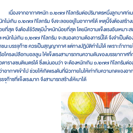
นื่องจากอากาศหนัก ๑.๒๗๗ กิโลกรัมต่อปริมาตรหนึ่งลูกบาศก์เมตร ข
นักไม่เกิน ๑.๒๗๗ กิโลกรัม จึงจะลอยอยู่ในอากาศได้ เหตุนี้จึงต้องสร้าง
อยที่สุด จึงต้องใช้วัสดุมีน้ำหนักน้อยที่สุด โดยมีความแข็งแรงอันเหมาะสม
ละหนักไม่เกิน ๑,๒๗๗ กิโลกรัม จะสนองความต้องการนี้ได้ จึงจำเป็นต้อ
าชนะบรรจุก๊าซ ควรเป็นสุญญากาศ แต่ทางปฏิบัติทำไม่ได้ เพราะถ้าภาย
รือโครงเปลือกบอลลูน ให้แข็งแรงสามารถทนความดันของบรรยากาศที่ก
่อตารางเซนติเมตรได้ ซึ่งแน่นอนว่า จะต้องหนักเกิน ๑.๒๗๗ กิโลกรัมต่อ
ว่าอากาศเข้าไป ช่วยให้เกิดแรงดันที่ผิวภายในให้เท่ากับความกดของอ
รรจุก๊าซที่แข็งแรงมาก จึงสามารถสร้างให้เบาได้