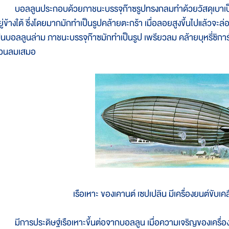
อลลูนประกอบด้วยภาชนะบรรจุก๊าซรูปทรงกลมทำด้วยวัสดุเบาเป็นพิ
ยู่ข้างใต้ ซึ่งโดยมากมักทำเป็นรูปคล้ายตะกร้า เมื่อลอยสูงขึ้นไปแล้วจะ
ป็นบอลลูนล่าม ภาชนะบรรจุก๊าซมักทำเป็นรูป เพรียวลม คล้ายบุหรี่ซิการ
วนลมเสมอ
เรือเหาะ ของเคานต์ เซปเปลิน มีเครื่องยนต์ขับเคล
ีการประดิษฐ์เรือเหาะขึ้นต่อจากบอลลูน เมื่อความเจริญของเครื่อง