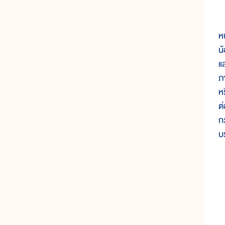
เ
ห
น้
แ
ภ
ห
ต
ก
บ