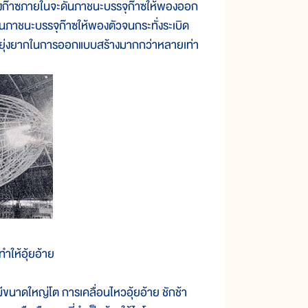
องก๊าซภายในจะดันภาชนะบรรจุก๊าซให้พองออก
ะดันภาชนะบรรจุก๊าซให้พองตัวจนกระทั่งระเบิด
วามยุ่งยากในการออกแบบสร้างมากกว่าหลายเท่า
ำให้อุ้ยอ้าย
นาดใหญ่โต การเคลื่อนไหวอุ้ยอ้าย ชักช้า