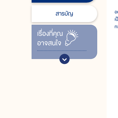
บ
อ
สารบัญ
เ
ท
เรื่ิองที่คุณ
อาจสนใจ
ม