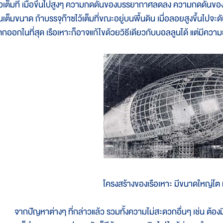
ัวเต็มที่ เมื่อขึ้นไปสูงๆ ความกดดันของบรรยากาศลดลง ความกดดันข
นเต็มขนาด ถ้าบรรจุก๊าซไว้เต็มที่ขณะอยู่บนพื้นดิน เมื่อลอยสูงขึ้นไปจ
ตกออกในที่สุด เรือเหาะก็อาจแก้ไขด้วยวิธีเดียวกับบอลลูนได้ แต่มีค
โครงสร้างของเรือเหาะ มีขนาดใหญ่โต ท
ากปัญหาต่างๆ ที่กล่าวแล้ว รวมทั้งความไม่สะดวกอื่นๆ เช่น ต้องมีข