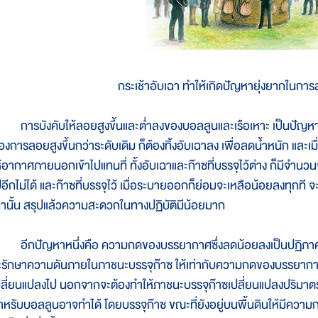
กระเช้าอับเฉา ทำให้เกิดปัญหายุ่งยากในก
ารบังคับให้ลอยสูงขึ้นและต่ำลงของบอลลูนและเรือเหาะ เป็นปัญหายุ่ง
้องการลอยสูงขึ้นกว่าระดับเดิม ก็ต้องทิ้งอับเฉาลง เพื่อลดน้ำหนัก และเม
ห้อากาศภายนอกเข้าไปแทนที่ ทั้งอับเฉาและก๊าซที่บรรจุไว้ต่าง ก็มีจำนวน
อีกไม่ได้ และก๊าซที่บรรจุไว้ เมื่อระบายออกก็ย่อมจะเหลือน้อยลงทุกที จะเพ
ท่านั้น สรุปแล้วความสะดวกในทางปฏิบัติมีน้อยมาก
ีกปัญหาหนึ่งคือ ความกดของบรรยากาศซึ่งลดน้อยลงเป็นปฏิภาคกลับกั
ะรักษาความดันภายในภาชนะบรรจุก๊าซ ให้เท่ากับความกดของบรรยากาศ
ปลี่ยนแปลงไป นอกจากจะต้องทำให้ภาชนะบรรจุก๊าซเปลี่ยนแปลงปริมาตรได
ำหรับบอลลูนอาจทำได้ โดยบรรจุก๊าซ ขณะที่ยังอยู่บนพื้นดินให้มีคว