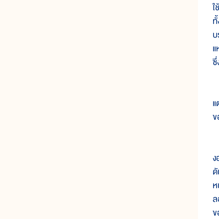
ใ
ท
บ
แ
ซึ
ก
แต
ข
ก
ง
ด
ห
ล
ข