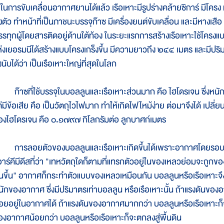
ช้ในการขับเคลื่อนอากาศยานได้แล้ว เรือเหาะมีรูปร่างคล้ายซิการ์ มีโคร
ั้งตัว ทำหน้าที่เป็นภาชนะบรรจุก๊าซ มีเครื่องยนต์ขับเคลื่อน และมีหางเ
รรทุกผู้โดยสารติดอยู่ด้านใต้ท้อง ในระยะแรกการสร้างเรือเหาะใช้โครงแบ
ห่งเยอรมนีได้สร้างแบบโครงเกร็งขึ้น มีความยาวถึง ๒๔๔ เมตร และมีปร
่งนับได้ว่า เป็นเรือเหาะใหญ่ที่สุดในโลก
๊าซที่ใช้บรรจุในบอลลูนและเรือเหาะส่วนมาก คือ ไฮโดรเจน ซึ่งหน
่มีข้อเสีย คือ เป็นวัตถุไวไฟมาก ทำให้เกิดไฟไหม้ง่าย ต่อมาจึงได้ เปลี่ยน
องไฮโดรเจน คือ ๐.๑๗๙๗ กิโลกรัมต่อ ลูกบาศก์เมตร
ารลอยตัวของบอลลูนและเรือเหาะเกิดขึ้นได้เพราะอากาศโดยรอบพ
อาร์คีมีดีสที่ว่า "เทหวัตถุใดก็ตามที่แทรกตัวอยู่ในของเหลวย่อมจะถูกขอ
ันขึ้น" อากาศก็กระทำตัวแบบของเหลวเหมือนกัน บอลลูนหรือเรือเหาะจึงถูก
นักของอากาศ ซึ่งมีปริมาตรเท่าบอลลูน หรือเรือเหาะนั้น ถ้าแรงดันของอ
อยอยู่ในอากาศได้ ถ้าแรงดันของอากาศมากกว่า บอลลูนหรือเรือเหาะก็จะล
องอากาศน้อยกว่า บอลลูนหรือเรือเหาะก็จะตกลงสู่พื้นดิน