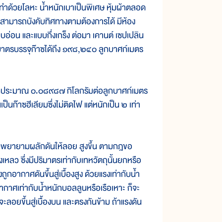
ง ทำด้วยโลหะ น้ำหนักเบาเป็นพิเศษ หุ้มผ้าตลอด
สือ สามารถบังคับทิศทางตามต้องการได้ มีห้อง
บอ่อน และแบบกึ่งเกร็ง ต่อมา เคานต์ เซปเปลิน
ิมาตรบรรจุก๊าซได้ถึง ๑๙๘,๒๔๐ ลูกบาศก์เมตร
ักประมาณ ๐.๐๘๙๘๗ กิโลกรัมต่อลูกบาศก์เมตร
เป็นก๊าซฮีเลียมซึ่งไม่ติดไฟ แต่หนักเป็น ๒ เท่า
ยายามผลักดันให้ลอย สูงขึ้น ตามกฎขอ
งเหลว ซึ่งมีปริมาตรเท่ากับเทหวัตถุนั้นยกหรือ
อากาศดันขึ้นสู่เบื้องสูง ด้วยแรงเท่ากับน้ำ
ากาศเท่ากับน้ำหนักบอลลูนหรือเรือเหาะ ก็จะ
อยขึ้นสู่เบื้องบน และตรงกันข้าม ถ้าแรงดัน