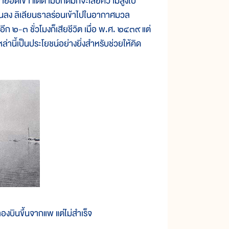
งกว่ายอดเขา แต่ตามปกติมักจะเสียความสูงไป
ขึ้นลง ลิเลียนธาลร่อนเข้าไปในอากาศมวล
ก ๒-๓ ชั่วโมงก็เสียชีวิต เมื่อ พ.ศ. ๒๔๓๙ แต่
่านี้เป็นประโยชน์อย่างยิ่งสำหรับช่วยให้คิด
ลองบินขึ้นจากแพ แต่ไม่สำเร็จ