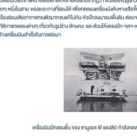
ึ้นโดยไม่วิ่งไปข้างหน้าเสียเลย และหลายครั้งที่ปรากฏว่า ตัวลอยขึ้นสู
าวๆ หนึ่งในสาม ของระยะทางที่ร่อนได้ เพื่อทดลองเครื่องบังคับหางเสือ
ครื่องร่อนเสียอาการทรงตัวมากจนแก้ไม่ทัน หัวปักลงมาชนพื้นดิน ต่อมาอี
ถิติการทดลองต่างๆ เกี่ยวกับรูปร่าง ลักษณะ และส่วนโค้งของปีก ฯลฯ เหล
ร้างเครื่องบินสำเร็จในกาลต่อมา
เครื่องบินปีกสองชั้น ของ ซามูเอล พี แลงลีย์ กำลังทด