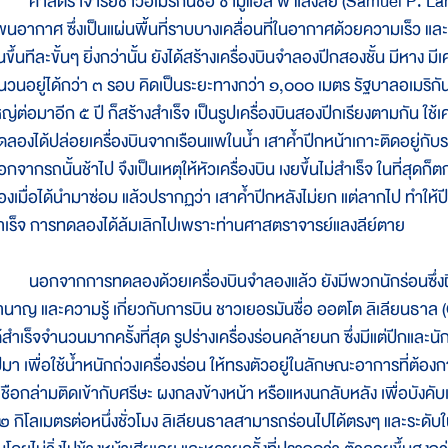
าสตราจารย์ชาวอเมริกันชื่อ ซามูแอล พี แลงลีย์ (Samuel P. Lan
พนอากาศ ซึ่งเป็นแผ่นพื้นที่ราบบางเคลื่อนที่ในอากาศด้วยความเร็ว แล
นขึ้นทีละขั้นๆ ยิ่งกว่านั้น ยังได้สร้างเครื่องบินจำลองปีกสองชั้น มีหา
ินวนอยู่ได้กว่า ๓ รอบ คิดเป็นระยะทางกว่า ๑,๐๐๐ เมตร รัฐบาลอเมริกัน
หญ่ต่อมาอีก ๕ ปี ก็สร้างสำเร็จ เป็นรูปเครื่องบินสองปีกเรียงตามกัน ใช้
ดลองได้ปล่อยเครื่องบินจากเรือนแพในน้ำ เสาค้ำปีกหน้าเกาะติดอยู่กับรถ 
อกจากรถนั้นช้าไป จึงเป็นเหตุให้หัวเครื่องบิน เงยขึ้นไม่สำเร็จ ในที่สุ
องเมื่อได้นำมาซ่อม แล้วปรากฏว่า เสาค้ำปีกหลังไม่ยก แต่ลากไป ทำให้ปีก
ำเร็จ การทดลองได้ล้มเลิกไปเพราะท่านศาสตราจารย์แลงลีย์ตาย
อกจากการทดลองด้วยเครื่องบินจำลองแล้ว ยังมีพวกนักร่อนซึ่งฝึกใ
ำนาญ และความรู้ เกี่ยวกับการบิน ชาวเยอรมันชื่อ ออตโต ลิเลียนธาล (O
้สำเร็จจำนวนมากครั้งที่สุด รูปร่างเครื่องร่อนคล้ายนก ซึ่งมีแต่ปีกและนั
ปมา เพื่อใช้น้ำหนักถ่วงเครื่องร่อน ให้ทรงตัวอยู่ในลักษณะอาการที่ต้องก
ีเชือกล่ามติดเข้ากับศรีษะ ผงกลงข้างหน้า หรือแหงนกลับหลัง เพื่อบังคับเ
๒ กิโลเมตรต่อหนึ่งชั่วโมง ลิเลียนธาลสามารถร่อนไปได้ตรงๆ และระดั