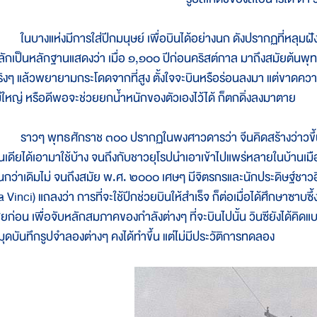
นบางแห่งมีการใส่ปีกมนุษย์ เพื่อบินได้อย่างนก ดังปรากฏที่หลุมฝังศ
ลักเป็นหลักฐานแสดงว่า เมื่อ ๑,๑๐๐ ปีก่อนคริสต์กาล มาถึงสมัยต้นพุทธ
ริงๆ แล้วพยายามกระโดดจากที่สูง ตั้งใจจะบินหรือร่อนลงมา แต่ขาดความ
ม่ใหญ่ หรือดีพอจะช่วยยกน้ำหนักของตัวเองไว้ได้ ก็ตกดิ่งลงมาตาย
าวๆ พุทธศักราช ๓๐๐ ปรากฏในพงศาวดารว่า จีนคิดสร้างว่าวขึ้นใ
ินเดียได้เอามาใช้บ้าง จนถึงกับชาวยุโรปนำเอาเข้าไปแพร่หลายในบ้านเมือ
ึ้นกว่าเดิมไม่ จนถึงสมัย พ.ศ. ๒๐๐๐ เศษๆ มีจิตรกรและนักประดิษฐ์ชาวอ
a Vinci) แถลงว่า การที่จะใช้ปีกช่วยบินให้สำเร็จ ก็ต่อเมื่อได้ศึกษาซา
สียก่อน เพื่อจับหลักสมภาคของกำลังต่างๆ ที่จะบินไปนั้น วินซียังได้คิด
มุดบันทึกรูปจำลองต่างๆ คงได้ทำขึ้น แต่ไม่มีประวัติการทดลอง