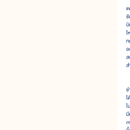
ศ
แ
ชั
บ
ใ
ท
อ
ส
ส
น
ช
ได
ไ
ม
๓