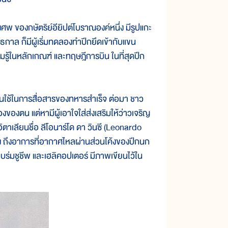
พ ของกษัตริย์อียิปต์โบราณองค์หนึ่ง มีรูปแกะ
กาล ก็มีผู้เริ่มทดลองทำปีกยึดเข้ากับแขน
รู้ในหลักเกณฑ์ และทฤษฎีการบิน ในที่สุดปีก
ช้ในการสื่อสารของทหารสำเร็จ ต่อมา ชาว
งของตน แต่หามีผู้เอาใจใส่ส่งเสริมให้ว่าวเจริญ
ิตาเลียนชื่อ ลีโอนาร์โด ดา วินซี (Leonardo
บซึ้ง ถึงอาการที่อากาศไหลผ่านส่วนโค้งของปีกนก
แบบร่มชูชีพ และเฮลิคอปเตอร์ มีภาพเขียนไว้ใน