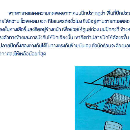
ากตารางแสดงความกดของอากาศบนปีกปรากฏว่า พื้นที่ปีกประมาณ
ายใต้ความเร็วของลม ๒๓ กิโลเมตรต่อชั่วโมง ซึ่งมีอยู่ตามชายทะเลตลอดเ
งชั้นหางเสือขึ้นลงติดอยู่ข้างหน้า เพื่อช่วยให้ศูนย์ถ่วง บนปีกคงที่ ข้
รงตัวทางข้างและการบังคับให้ปีกเอียงนั้น เขาคิดทำปลายปีกให้ดัดงอขึ้น ห
ี่ปลายปีกทั้งสองต่างกันได้ในทางตรงกันข้ามนั่นเอง ตัวนักร่อนจะต้องน
ากาศลงให้เหลือน้อยที่สุด