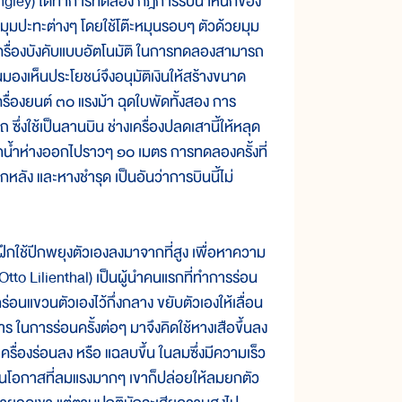
gley) ได้ทำการทดลอง กฎการรับน้ำหนักของ
ะมุมปะทะต่างๆ โดยใช้โต๊ะหมุนรอบๆ ตัวด้วยมุม
ง มีเครื่องบังคับแบบอัตโนมัติ ในการทดลองสามารถ
มองเห็นประโยชน์จึงอนุมัติเงินให้สร้างขนาด
เครื่องยนต์ ๓๐ แรงม้า ฉุดใบพัดทั้งสอง การ
ซึ่งใช้เป็นลานบิน ช่างเครื่องปลดเสานี้ให้หลุด
ดก็ตกน้ำห่างออกไปราวๆ ๑๐ เมตร การทดลองครั้งที่
หลัง และหางชำรุด เป็นอันว่าการบินนี้ไม่
ช้ปีกพยุงตัวเองลงมาจากที่สูง เพื่อหาความ
tto Lilienthal) เป็นผู้นำคนแรกที่ทำการร่อน
กร่อนแขวนตัวเองไว้กึ่งกลาง ขยับตัวเองให้เลื่อน
าร ในการร่อนครั้งต่อๆ มาจึงคิดใช้หางเสือขึ้นลง
ครื่องร่อนลง หรือ แฉลบขึ้น ในลมซึ่งมีความเร็ว
บในโอกาสที่ลมแรงมากๆ เขาก็ปล่อยให้ลมยกตัว