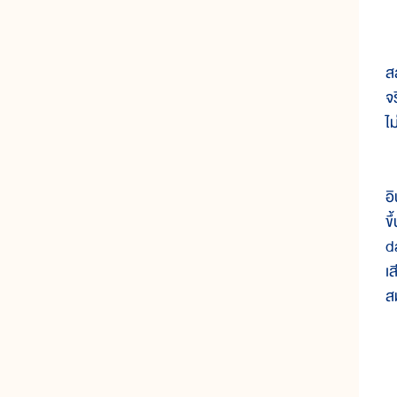
ใ
ส
จ
ไ
ร
อ
ข
d
เ
ส