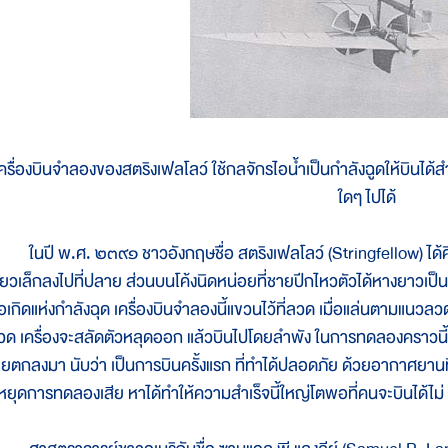
ครื่องบินจำลองของสตริงเฟลโลว์ ใช้กลจักรไอน้ำเป็นกำลังฉูดให้บินได้ส
ใดๆ ไปได้
นปี พ.ศ. ๒๓๙๑ ชาวอังกฤษชื่อ สตริงเฟลโลว์ (Stringfellow) ได้คิดสร
รียวเล็กลงไปที่ปลาย ส่วนบนโค้งนิดหน่อยที่ชายปีกไหวตัวได้หางยาวเป็น 
อเกิดแห่งกำลังฉุด เครื่องบินจำลองนี้แขวนไว้ที่ลวด เมื่อแล่นตามแนวลวดไ
วด เครื่องจะสลัดตัวหลุดออก แล้วบินไปโดยลำพัง ในการทดลองคราวนี้ บิน
ลยตกลงมา นับว่า เป็นการบินครั้งแรก ที่ทำได้ปลอดภัย ด้วยอากาศยานที่
ี้หยุดการทดลองเสีย หาได้ทำให้ความสำเร็จนี้ใหญ่โตพอที่คนจะบินได้ไม่