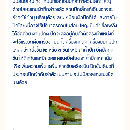
บินสมัยใหม่ ทั้ง แกนปีกและเอ็นปีกจะทำด้วยโลหะและบุ
ด้วยโลหะแทนผ้าที่กล่าวแล้ว ส่วนปีกเล็กแก้เอียงอาจจะ
ยังคงใช้ผ้าบุ หรือบุด้วยโลหะเหมือนผิวปีกก็ได้ และภายใน
ปีกโลหะนี้อาจใช้ปริมาตรภายในส่วน ใหญ่เป็นถังเชื้อเพลิง
ได้อีกด้วย ตามปกติ ปีกจะติดอยู่กับลำตัวตรงตำแหน่งที่
จะใช้แรงยกต่อเครื่อง- บินทั้งเครื่องดีที่สุด เครื่องบินที่มีปีก
มากกว่าหนึ่งชั้น (๒ หรือ ๓ ชั้น) จะมีเสาค้ำปีก ยึดปีกทุก
ชั้น ให้ติดกันและมีลวดแกงแนงยึดโยงเสาค้ำปีกเหล่านั้น
เพื่อเพิ่มความแข็งแรงขึ้น สำหรับเครื่องบิน ปีกชั้นเดียวที่
ประกอบปีกเข้ากับลำตัวแบบคาน จะไม่มีลวดแกงแนงยึด
โยงด้วย