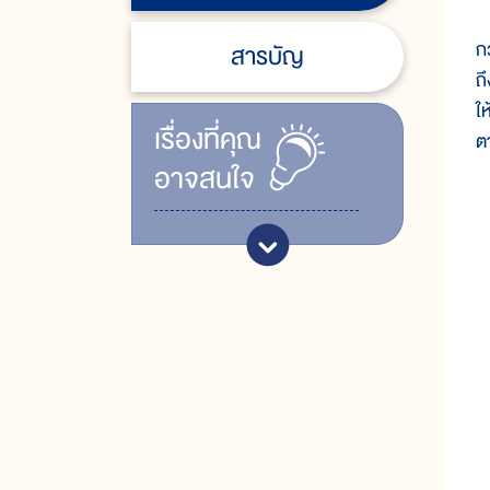
ม
ก
สารบัญ
ถ
ใ
เรื่ิองที่คุณ
ต
อาจสนใจ