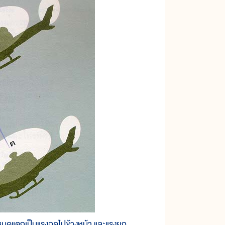
งหมดแตกเป็นแรงฉุดไปข้างหน้า และแรงยก