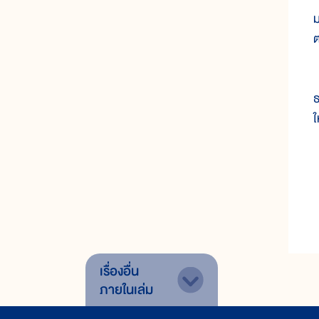
ม
ต
ส
ธ
ใ
เรื่องอื่น
ภายในเล่ม