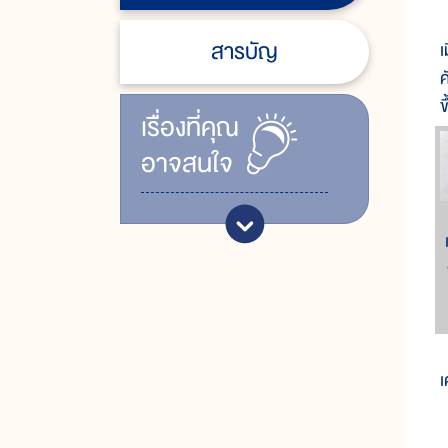
ไ
สารบัญ
เ
ค
ข
เรื่ิองที่คุณ
อาจสนใจ
อ
เ