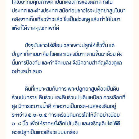
ได้ใบยาที่มีคุณภาพดี เป็นที่ต้องการของตลาด ทั้งใน
ประเทศ และต่างประเทศ สมัยก่อนชาวไร่จะปลูกยาสูบในนา
หลังจากเก็บเกี่ยวข้าวแล้ว ซึ่งเป็นช่วงฤดู แล้ง ทำให้ใบยา
แห้งที่ได้ขาดคุณภาพที่ดี
ปัจจุบันชาวไร่เลื่อนเวลาเพาะปลูกให้เร็วขึ้น แต่
ปัญหาที่ตามมาคือ โรคและแมลงมีมากตามขึ้นมาด้วย ดัง
นั้นการป้องกัน และกำจัดแมลง จึงมีความสำคัญต้องดูแล
อย่างสม่ำเสมอ
ดินที่เหมาะสมกับการเพาะปลูกยาสูบต้องเป็นดิน
ร่วนปนทราย ดินร่วน และดินร่วนปนดินเหนียว ควรเลือกที่
สูง มีการระบายน้ำดี ค่าความเป็นกรด-เบสของดินอยู่
ระหว่าง ๕.๖-๖.๕ การเตรียมดินควรไถให้ลึกอย่างน้อย
๖-๘ นิ้ว เพื่อให้รากหยั่งลึกไปในดิน และเจริญเติบโตได้ดี
ควรปลูกเป็นแถวเดี่ยวแบบยกร่อง