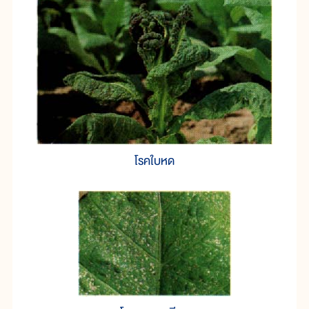
โรคใบหด