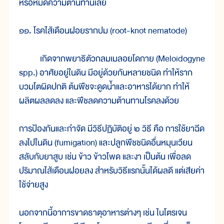
หรือหมดความต้านทานเลย
๑๑. โรคไส้เดือนฝอยรากปม (root-knot nematode)
เกิดจากพยาธิตัวกลมเมลอยโดกาย (Meloidogyne
spp.) อาศัยอยู่ในดิน มีอยู่ด้วยกันหลายชนิด ทำให้ราก
บวมโตผิดปกติ ต้นพืชจะดูดน้ำและอาหารได้ยาก ทำให้
ผลิตผลลดลง และพืชลดความต้านทานโรคลงด้วย
การป้องกันและกำจัด มีวิธีปฏิบัติอยู่ ๒ วิธี คือ การใช้ยาฉีด
ลงไปในดิน (fumigation) และปลูกพืชชนิดอื่นหมุนเวียน
สลับกับยาสูบ เช่น ข้าว ข้าวโพด และงา เป็นต้น เพื่อลด
ปริมาณไส้เดือนฝอยลง สำหรับวิธีแรกนั้นได้ผลดี แต่เสียค่า
ใช้จ่ายสูง
นอกจากนี้อาการขาดธาตุอาหารต่างๆ เช่น ไนโตรเจน