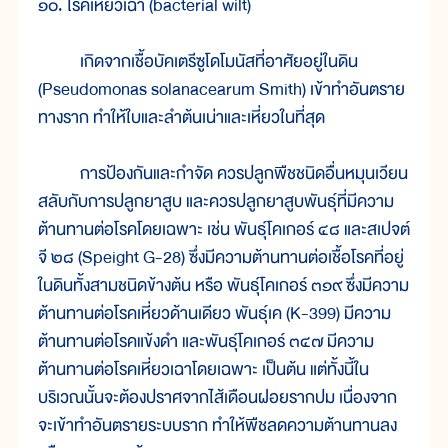
๑๐. โรคเหี่ยวเฉา (bacterial wilt)
เกิดจากเชื้อบัคเตรีซูโดโมนัสที่อาศัยอยู่ในดิน
(Pseudomonas solanacearum Smith) เข้าทำอันตราย
ทางราก ทำให้ใบและลำต้นเน่าและเหี่ยวในที่สุด
การป้องกันและกำจัด ควรปลูกพืชชนิดอื่นหมุนเวียน
สลับกับการปลูกยาสูบ และควรปลูกยาสูบพันธุ์ที่มีความ
ต้านทานต่อโรคโดยเฉพาะ เช่น พันธุ์โคเกอร์ ๔๘ และสเปจต์
จี ๒๘ (Speight G-28) ซึ่งมีความต้านทานต่อเชื้อโรคที่อยู่
ในดินทั้งสามชนิดข้างต้น หรือ พันธุ์โคเกอร์ ๓๑๙ ซึ่งมีความ
ต้านทานต่อโรคเหี่ยวด้านเดียว พันธุ์เค (K-399) มีความ
ต้านทานต่อโรคแข้งดำ และพันธุ์โคเกอร์ ๓๔๗ มีความ
ต้านทานต่อโรคเหี่ยวเฉาโดยเฉพาะ เป็นต้น แต่ทั้งนี้ใน
บริเวณนั้นจะต้องปราศจากไส้เดือนฝอยรากปม เนื่องจาก
จะเข้าทำอันตรายระบบราก ทำให้พืชลดความต้านทานลง