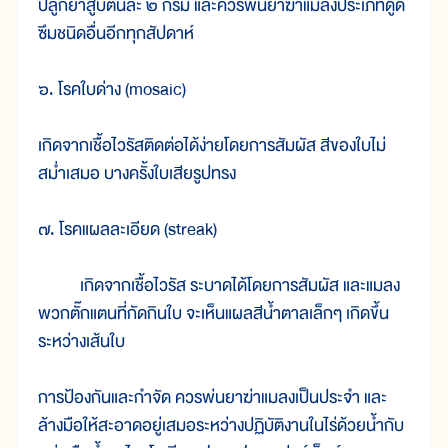
ปลูกยาสูบต้นละ ๒ กรัม และควรพ่นยาฆ่าแมลงประเภทดูด
ซึมชนิดอื่นอีกทุกสัปดาห์
๖. โรคใบด่าง (mosaic)
เกิดจากเชื้อไวรัสติดต่อได้ง่ายโดยการสัมผัส สีของใบไม่
สม่ำเสมอ บางครั้งใบเสียรูปทรง
๗. โรคแผลละเอียด (streak)
เกิดจากเชื้อไวรัส ระบาดได้โดยการสัมผัส และแมลง
พวกตั๊กแตนที่กัดกินใบ จะเห็นแผลสีน้ำตาลเล็กๆ เกิดขึ้น
ระหว่างเส้นใบ
การป้องกันและกำจัด ควรพ่นยาฆ่าแมลงเป็นประจำ และ
ล้างมือให้สะอาดอยู่เสมอระหว่างปฏิบัติงานในไร่ด้วยน้ำกับ