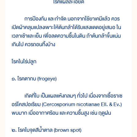
โรคแผลละเอียด
การป้องกัน และกำจัด นอกจากใช้ยาเคมีแล้ว ควร
เปิดผ้าคลุมแปลงเพาะให้ต้นกล้าได้รับแสงแดดอยู่เสมอ ใน
เวลาเช้าและเย็น เพื่อลดความชื้นในดิน ถ้าต้นกล้าขึ้นแน่น
เกินไป ควรถอนทิ้งบ้าง
โรคในไร่ปลูก
๑. โรคตากบ (frogeye)
เกิดที่ใบ เป็นแผลแห้งกลมๆ ทั่วไป เนื่องจากเชื้อราเซ
อร์โคสปอเรียม (Cercosporium nicotianae Ell. & Ev.)
พบมาก เมื่ออากาศร้อน และความชื้นสูง เช่น ฤดูฝน
๒. โรคใบจุดสีน้ำตาล (brown spot)