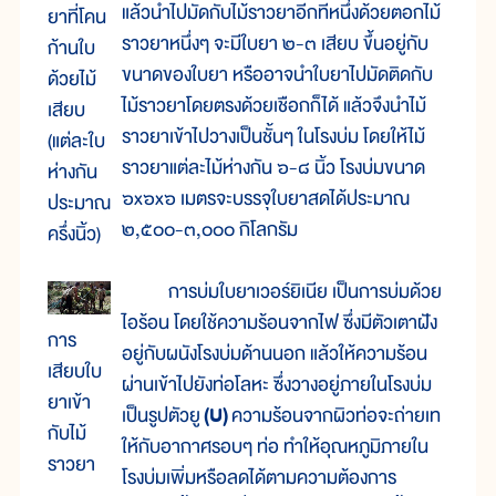
แล้วนำไปมัดกับไม้ราวยาอีกทีหนึ่งด้วยตอกไม้
ยาที่โคน
ราวยาหนึ่งๆ จะมีใบยา ๒-๓ เสียบ ขึ้นอยู่กับ
ก้านใบ
ขนาดของใบยา หรืออาจนำใบยาไปมัดติดกับ
ด้วยไม้
ไม้ราวยาโดยตรงด้วยเชือกก็ได้ แล้วจึงนำไม้
เสียบ
ราวยาเข้าไปวางเป็นชั้นๆ ในโรงบ่ม โดยให้ไม้
(แต่ละใบ
ราวยาแต่ละไม้ห่างกัน ๖-๘ นิ้ว โรงบ่มขนาด
ห่างกัน
๖x๖x๖ เมตรจะบรรจุใบยาสดได้ประมาณ
ประมาณ
๒,๕๐๐-๓,๐๐๐ กิโลกรัม
ครึ่งนิ้ว)
การบ่มใบยาเวอร์ยิเนีย เป็นการบ่มด้วย
ไอร้อน โดยใช้ความร้อนจากไฟ ซึ่งมีตัวเตาฝัง
การ
อยู่กับผนังโรงบ่มด้านนอก แล้วให้ความร้อน
เสียบใบ
ผ่านเข้าไปยังท่อโลหะ ซึ่งวางอยู่ภายในโรงบ่ม
ยาเข้า
เป็นรูปตัวยู
(U)
ความร้อนจากผิวท่อจะถ่ายเท
กับไม้
ให้กับอากาศรอบๆ ท่อ ทำให้อุณหภูมิภายใน
ราวยา
โรงบ่มเพิ่มหรือลดได้ตามความต้องการ