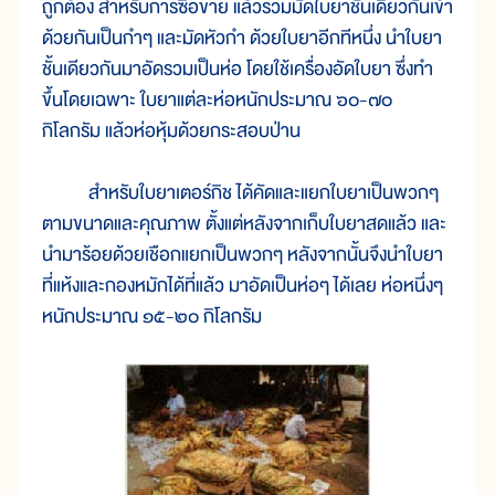
ถูกต้อง สำหรับการซื้อขาย แล้วรวมมัดใบยาชั้นเดียวกันเข้า
ด้วยกันเป็นกำๆ และมัดหัวกำ ด้วยใบยาอีกทีหนึ่ง นำใบยา
ชั้นเดียวกันมาอัดรวมเป็นห่อ โดยใช้เครื่องอัดใบยา ซึ่งทำ
ขึ้นโดยเฉพาะ ใบยาแต่ละห่อหนักประมาณ ๖๐-๗๐
กิโลกรัม แล้วห่อหุ้มด้วยกระสอบป่าน
สำหรับใบยาเตอร์กิช ได้คัดและแยกใบยาเป็นพวกๆ
ตามขนาดและคุณภาพ ตั้งแต่หลังจากเก็บใบยาสดแล้ว และ
นำมาร้อยด้วยเชือกแยกเป็นพวกๆ หลังจากนั้นจึงนำใบยา
ที่แห้งและกองหมักได้ที่แล้ว มาอัดเป็นห่อๆ ได้เลย ห่อหนึ่งๆ
หนักประมาณ ๑๕-๒๐ กิโลกรัม