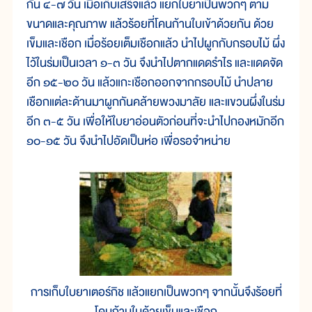
กัน ๔-๗ วัน เมื่อเก็บเสร็จแล้ว แยกใบยาเป็นพวกๆ ตาม
ขนาดและคุณภาพ แล้วร้อยที่โคนก้านใบเข้าด้วยกัน ด้วย
เข็มและเชือก เมื่อร้อยเต็มเชือกแล้ว นำไปผูกกับกรอบไม้ ผึ่ง
ไว้ในร่มเป็นเวลา ๑-๓ วัน จึงนำไปตากแดดรำไร และแดดจัด
อีก ๑๕-๒๐ วัน แล้วแกะเชือกออกจากกรอบไม้ นำปลาย
เชือกแต่ละด้านมาผูกกันคล้ายพวงมาลัย และแขวนผึ่งในร่ม
อีก ๓-๕ วัน เพื่อให้ใบยาอ่อนตัวก่อนที่จะนำไปกองหมักอีก
๑๐-๑๕ วัน จึงนำไปอัดเป็นห่อ เพื่อรอจำหน่าย
การเก็บใบยาเตอร์กิช แล้วแยกเป็นพวกๆ จากนั้นจึงร้อยที่
โคนก้านใบด้วยเข็มและเชือก