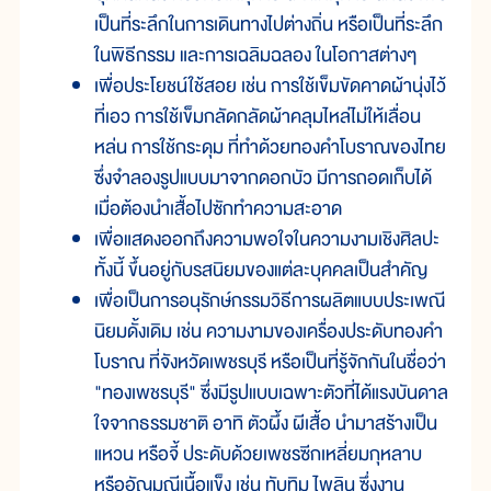
เป็นที่ระลึกในการเดินทางไปต่างถิ่น หรือเป็นที่ระลึก
ในพิธีกรรม และการเฉลิมฉลอง ในโอกาสต่างๆ
เพื่อประโยชน์ใช้สอย เช่น การใช้เข็มขัดคาดผ้านุ่งไว้
ที่เอว การใช้เข็มกลัดกลัดผ้าคลุมไหล่ไม่ให้เลื่อน
หล่น การใช้กระดุม ที่ทำด้วยทองคำโบราณของไทย
ซึ่งจำลองรูปแบบมาจากดอกบัว มีการถอดเก็บได้
เมื่อต้องนำเสื้อไปซักทำความสะอาด
เพื่อแสดงออกถึงความพอใจในความงามเชิงศิลปะ
ทั้งนี้ ขึ้นอยู่กับรสนิยมของแต่ละบุคคลเป็นสำคัญ
เพื่อเป็นการอนุรักษ์กรรมวิธีการผลิตแบบประเพณี
นิยมดั้งเดิม เช่น ความงามของเครื่องประดับทองคำ
โบราณ ที่จังหวัดเพชรบุรี หรือเป็นที่รู้จักกันในชื่อว่า
"ทองเพชรบุรี" ซึ่งมีรูปแบบเฉพาะตัวที่ได้แรงบันดาล
ใจจากธรรมชาติ อาทิ ตัวผึ้ง ผีเสื้อ นำมาสร้างเป็น
แหวน หรือจี้ ประดับด้วยเพชรซีกเหลี่ยมกุหลาบ
หรืออัญมณีเนื้อแข็ง เช่น ทับทิม ไพลิน ซึ่งงาน